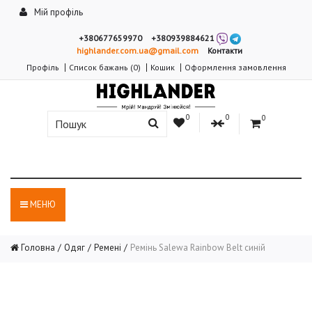
Мій профіль
+380677659970
+380939884621
highlander.com.ua@gmail.com
Контакти
Профіль
Список бажань (0)
Кошик
Оформлення замовлення
0
0
0
МЕНЮ
Головна
Одяг
Ремені
Ремінь Salewa Rainbow Belt синій