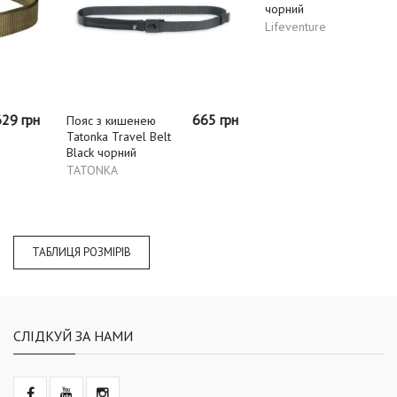
665 грн
792 грн
Пояс з кишенею
Пояс Lifeventure
Tatonka Travel Belt
Money Belt black
Black чорний
чорний
TATONKA
Lifeventure
ТАБЛИЦЯ РОЗМІРІВ
СЛІДКУЙ ЗА НАМИ