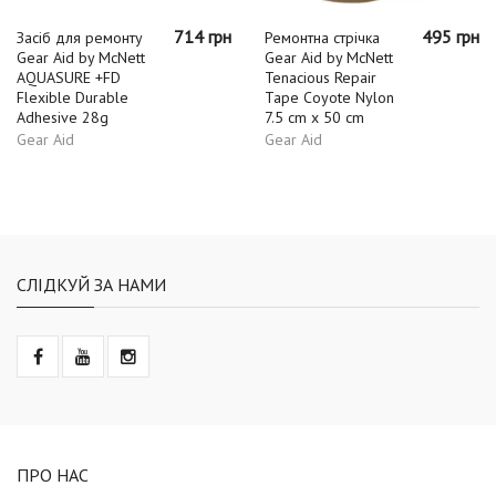
714 грн
495 грн
Засіб для ремонту
Ремонтна стрічка
Gear Aid by McNett
Gear Aid by McNett
AQUASURE +FD
Tenacious Repair
Flexible Durable
Tape Coyote Nylon
Adhesive 28g
7.5 cm x 50 cm
Gear Aid
Gear Aid
СЛІДКУЙ ЗА НАМИ
ПРО НАС