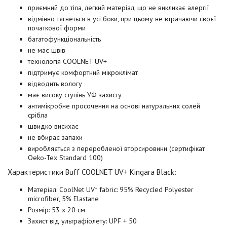
приємний до тіла, легкий матеріал, що не викликає алергії
відмінно тягнеться в усі боки, при цьому не втрачаючи своєї
початкової форми
багатофункціональність
не має швів
технологія COOLNET UV+
підтримує комфортний мікроклімат
відводить вологу
має високу ступінь УФ захисту
антимікробне просочення на основі натуральних солей
срібла
швидко висихає
не вбирає запахи
виробляється з переробленої вторсировини (сертифікат
Oeko-Tex Standard 100)
Характеристики Buff COOLNET UV+
Kingara Black
:
Матеріал: CoolNet UV⁺ fabric: 95% Recycled Polyester
microfiber, 5% Elastane
Розмір: 53 x 20 см
Захист від ультрафіолету: UPF + 50