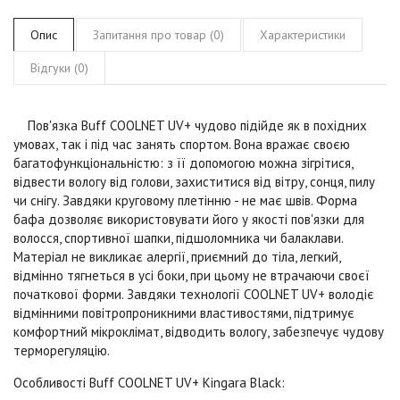
Опис
Запитання про товар (0)
Характеристики
Відгуки (0)
Пов'язка Buff COOLNET UV+
чудово підійде як в похідних
умовах, так і під час занять спортом. Вона вражає своєю
багатофункціональністю: з її допомогою можна зігрітися,
відвести вологу від голови, захиститися від вітру, сонця, пилу
чи снігу. Завдяки круговому плетінню - не має швів. Форма
бафа дозволяє використовувати його у якості пов'язки для
волосся, спортивної шапки, підшоломника чи балаклави.
Матеріал не викликає алергії, приємний до тіла, легкий,
відмінно тягнеться в усі боки, при цьому не втрачаючи своєї
початкової форми. Завдяки технології
COOLNET UV+
володіє
відмінними повітропроникними властивостями, підтримує
комфортний мікроклімат, відводить вологу, забезпечує чудову
терморегуляцію.
Особливості Buff COOLNET UV+
Kingara Black
: