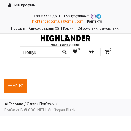
Мій профіль
+380677659970
+380939884621
highlander.com.ua@gmail.com
Контакти
Профіль
Список бажань (0)
Кошик
Оформлення замовлення
0
0
0
МЕНЮ
Головна
Одяг
Пов'язки
Пов'язка Buff COOLNET UV+ Kingara Black