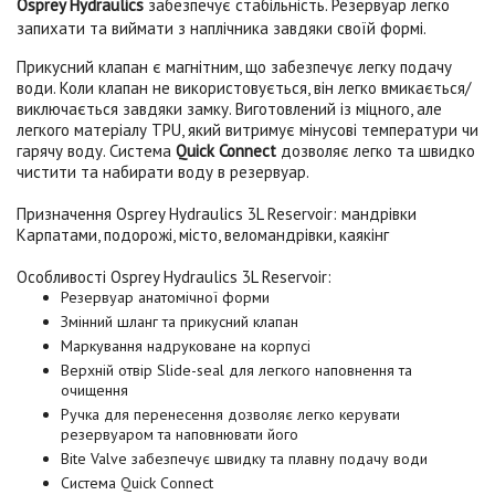
Osprey Hydraulics
забезпечує стабільність. Резервуар легко
запихати та виймати з наплічника завдяки своїй формі.
Прикусний клапан є магнітним, що забезпечує легку подачу
води. Коли клапан не використовується, він легко вмикається/
виключається завдяки замку. Виготовлений із міцного, але
легкого матеріалу TPU, який витримує мінусові температури чи
гарячу воду. Система
Quick Connect
дозволяє легко та швидко
чистити та набирати воду в резервуар.
Призначення
Osprey Hydraulics 3L Reservoir
:
мандрівки
Карпатами, подорожі, місто, веломандрівки, каякінг
Особливості
Osprey Hydraulics 3L Reservoir
:
Резервуар анатомічної форми
Змінний шланг та прикусний клапан
Маркування надруковане на корпусі
Верхній отвір Slide-seal для легкого наповнення та
очищення
Ручка для перенесення дозволяє легко керувати
резервуаром та наповнювати його
Bite Valve забезпечує швидку та плавну подачу води
Система Quick Connect