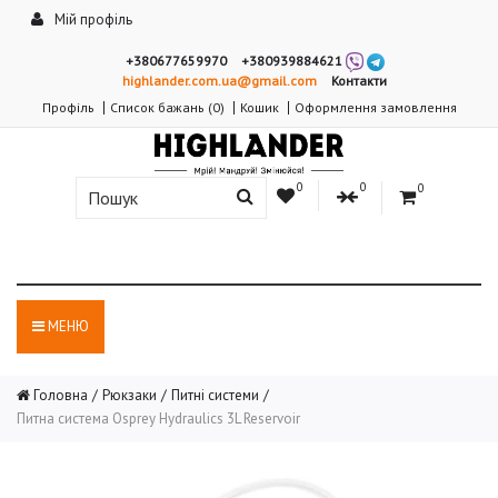
Мій профіль
+380677659970
+380939884621
highlander.com.ua@gmail.com
Контакти
Профіль
Список бажань (0)
Кошик
Оформлення замовлення
0
0
0
МЕНЮ
Головна
Рюкзаки
Питні системи
Питна система Osprey Hydraulics 3L Reservoir