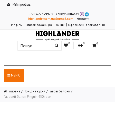
Мій профіль
+380677659970
+380939884621
highlander.com.ua@gmail.com
Контакти
Профіль
Список бажань (0)
Кошик
Оформлення замовлення
0
0
0
МЕНЮ
Головна
Похідна кухня
Газові балони
Газовий балон Pinguin 450 грам