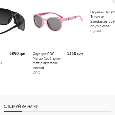
1350 грн
5890 грн
Окуляри GOG
Окуляри Dynafit
Margo Cat.3 дитячі
Traverse
matt pink/smoke
Sunglasses 0590
рожеві
сірі/бірюзові
GOG
Dynafit
СЛІДКУЙ ЗА НАМИ