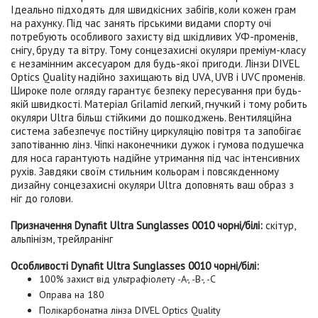
Ідеально підходять для швидкісних забігів, коли кожен грам
на рахунку. Під час занять гірськими видами спорту очі
потребують особливого захисту від шкідливих УФ-променів,
снігу, бруду та вітру. Тому сонцезахисні окуляри преміум-класу
є незамінним аксесуаром для будь-якої пригоди. Лінзи
DIVEL
Optics Quality
надійно захищають від
UVA, UVB і UVC
променів.
Широке поле огляду гарантує безпеку пересування при будь-
якій швидкості. Матеріал Grilamid легкий, гнучкий і тому робить
окуляри Ultra більш стійкими до пошкоджень. Вентиляційна
система забезпечує постійну циркуляцію повітря та запобігає
запотіванню лінз. Чіпкі наконечники дужок і гумова подушечка
для носа гарантують надійне утримання під час інтенсивних
рухів. Завдяки своїм стильним кольорам і повсякденному
дизайну сонцезахисні окуляри Ultra доповнять ваш образ з
ніг до голови.
Призначення Dynafit Ultra Sunglasses 0010 чорні/білі:
скітур,
альпінізм, трейлранінг
Особливості Dynafit Ultra Sunglasses 0010 чорні/білі:
100% захист від ультрафіолету -A-, -B-, -C
Оправа на 180
Полікарбонатна лінза DIVEL Optics Quality