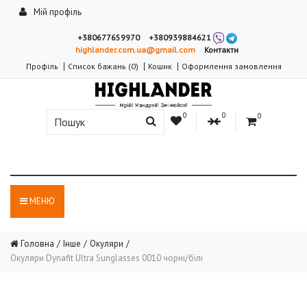
Мій профіль
+380677659970
+380939884621
highlander.com.ua@gmail.com
Контакти
Профіль
Список бажань (0)
Кошик
Оформлення замовлення
0
0
0
МЕНЮ
Головна
Інше
Окуляри
Окуляри Dynafit Ultra Sunglasses 0010 чорні/білі