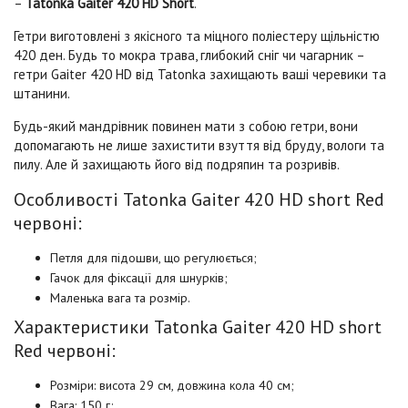
–
Tatonka Gaiter 420 HD Short
.
Гетри виготовлені з якісного та міцного поліестеру щільністю
420 ден. Будь то мокра трава, глибокий сніг чи чагарник –
гетри Gaiter 420 HD від Tatonka захищають ваші черевики та
штанини.
Будь-який мандрівник повинен мати з собою гетри, вони
допомагають не лише захистити взуття від бруду, вологи та
пилу. Але й захищають його від подряпин та розривів.
Особливості Tatonka Gaiter 420 HD short Red
червоні:
Петля для підошви, що регулюється;
Гачок для фіксації для шнурків;
Маленька вага та розмір.
Характеристики Tatonka Gaiter 420 HD short
Red червоні:
Розміри: висота 29 см, довжина кола 40 см;
Вага: 150 г;