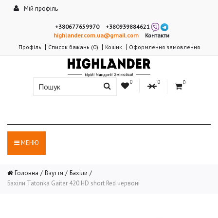
Мій профіль
+380677659970
+380939884621
highlander.com.ua@gmail.com
Контакти
Профіль
Список бажань (0)
Кошик
Оформлення замовлення
0
0
0
МЕНЮ
Головна
Взуття
Бахіли
Бахіли Tatonka Gaiter 420 HD short Red червоні