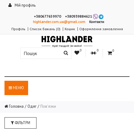
Мій профіль
+380677659970
+380939884621
highlander.com.ua@gmail.com
Контакти
Профіль
Список бажань (0)
Кошик
Оформлення замовлення
0
0
0
МЕНЮ
Головна
Одяг
Пов'язки
ФІЛЬТРИ