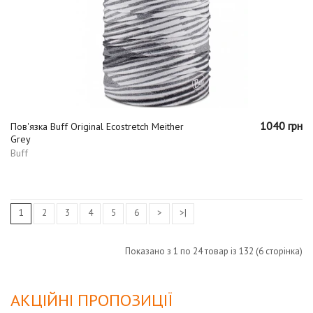
1040 грн
Пов'язка Buff Original Ecostretch Meither
Grey
Buff
1
2
3
4
5
6
>
>|
Показано з 1 по 24 товар із 132 (6 сторінка)
АКЦІЙНІ ПРОПОЗИЦІЇ