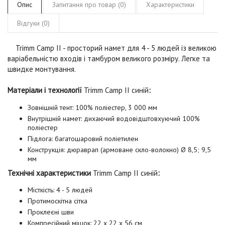
Опис
Запитання про товар (0)
Характеристики
Відгуки (0)
Trimm Camp II
- просторий намет для 4 - 5 людей із великою
варіабельністю входів і тамбуром великого розміру. Легке та
швидке монтування.
Матеріали і технології
Trimm Camp II синій
:
Зовнішній тент: 100% поліестер, 3 000 мм
Внутрішній намет: дихаючий водовідштовхуючий 100%
поліестер
Підлога: багатошаровий поліетилен
Конструкція: дюраврап (армоване скло-волокно) Ø 8,5; 9,5
мм
Технічні характеристики
Trimm Camp II синій
:
Місткість: 4 - 5 людей
Протимоскітна сітка
Проклеєні шви
Компресійний мішок: 22 x 22 х 56 см