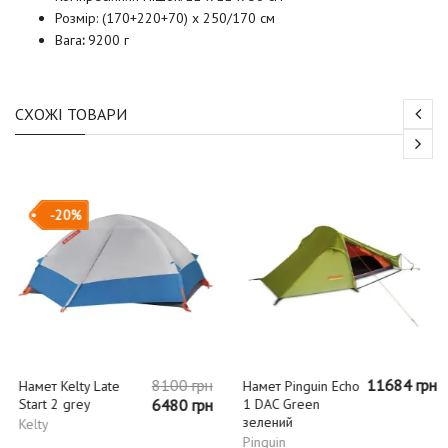
Розмір: (170+220+70) x 250/170 см
Вага
:
9200 г
СХОЖІ ТОВАРИ
-20%
8100 грн
11684 грн
Намет Kelty Late
Намет Pinguin Echo
Start 2 grey
6480 грн
1 DAC Green
зелений
Kelty
Pinguin