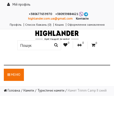
Мій профіль
+380677659970
+380939884621
highlander.com.ua@gmail.com
Контакти
Профіль
Список бажань (0)
Кошик
Оформлення замовлення
0
0
0
МЕНЮ
Головна
Намети
Туристичні намети
Намет Trimm Camp II синій