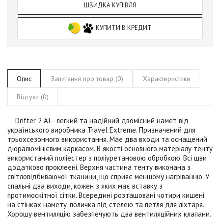
ШВИДКА КУПІВЛЯ
КУПИТИ В КРЕДИТ
Опис
Запитання про товар (0)
Характеристики
Відгуки (0)
Drifter 2 Al
- легкий та надійний двомісний намет від
українського виробника
Travel Extreme.
Призначений для
трьохсезонного використання. Має два входи та оснащений
дюралюмінієвим каркасом. В якості основного матеріалу тенту
використаний поліестер з поліуретановою обробкою. Всі шви
додатково проклеєні. Верхня частина тенту виконана з
світловідбиваючої тканини, що сприяє меншому нагріванню. У
спальні два виходи, кожен з яких має вставку з
протимоскітної сітки. Всередині розташовані чотири кишені
на стінках намету, поличка під стелею та петля для ліхтаря.
Хорошу вентиляцію забезпечують два вентиляційних клапани.