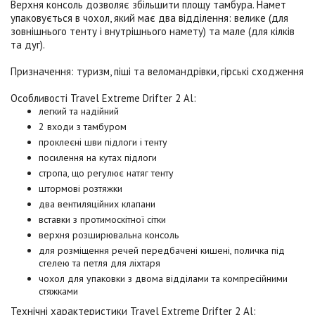
Верхня консоль дозволяє збільшити площу тамбура. Намет
упаковується в чохол, який має два відділення: велике (для
зовнішнього тенту і внутрішнього намету) та мале (для кілків
та дуг).
Призначення:
туризм, піші та веломандрівки, гірські сходження
Особливості
Travel Extreme Drifter 2 Al
:
легкий та надійний
2 входи з тамбуром
проклеєні шви підлоги і тенту
посилення на кутах підлоги
стропа, що регулює натяг тенту
штормові розтяжки
два вентиляційних клапани
вставки з протимоскітної сітки
верхня розширювальна консоль
для розміщення речей передбачені кишені, поличка під
стелею та петля для ліхтаря
чохол для упаковки з двома відділами та компресійними
стяжками
Технічні характеристики
Travel Extreme Drifter 2 Al
: