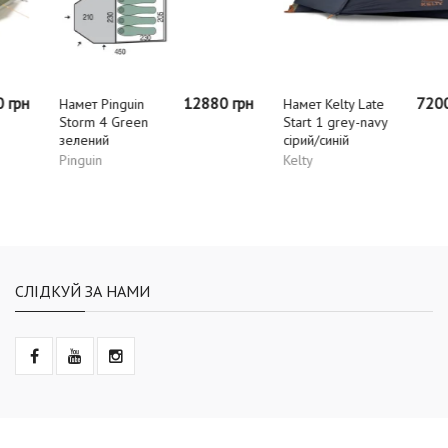
12880 грн
7200 грн
Намет Pinguin
Намет Kelty Late
Storm 4 Green
Start 1 grey-navy
зелений
сірий/синій
Pinguin
Kelty
СЛІДКУЙ ЗА НАМИ