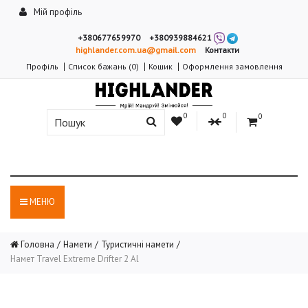
Мій профіль
+380677659970
+380939884621
highlander.com.ua@gmail.com
Контакти
Профіль
Список бажань (0)
Кошик
Оформлення замовлення
0
0
0
МЕНЮ
Головна
Намети
Туристичні намети
Намет Travel Extreme Drifter 2 Al