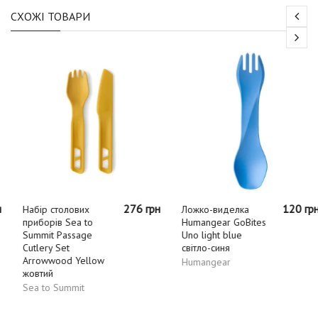
СХОЖІ ТОВАРИ
276 грн
120 грн
Набір столових
Ложко-виделка
приборів Sea to
Humangear GoBites
Summit Passage
Uno light blue
Cutlery Set
світло-синя
Arrowwood Yellow
Humangear
жовтий
Sea to Summit