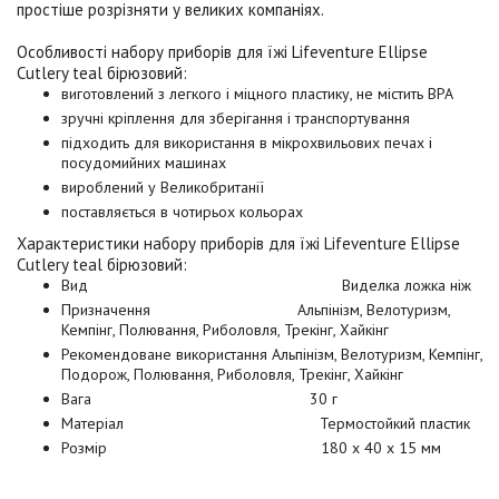
простіше розрізняти у великих компаніях.
Особливості н
абору приборів для їжі Lifeventure Ellipse
Cutlery teal бірюзовий
:
виготовлений з легкого і міцного пластику, не містить BPA
зручні кріплення для зберігання і транспортування
підходить для використання в мікрохвильових печах і
посудомийних машинах
вироблений у Великобританії
поставляється в чотирьох кольорах
Характеристики
набору приборів для їжі Lifeventure Ellipse
Cutlery teal бірюзовий:
Вид
Виделка ложка ніж
Призначення
Альпінізм, Велотуризм,
Кемпінг, Полювання, Риболовля, Трекінг, Хайкінг
Рекомендоване використання
Альпінізм, Велотуризм, Кемпінг,
Подорож, Полювання, Риболовля, Трекінг, Хайкінг
Вага
30 г
Матеріал
Термостойкий пластик
Розмір
180 x 40 x 15 мм