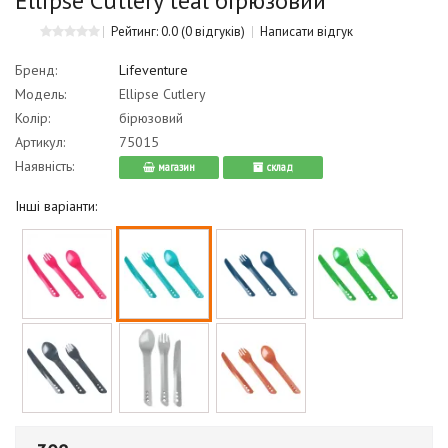
Ellipse Cutlery teal бірюзовий
Рейтинг: 0.0
(0 відгуків)
Написати відгук
Бренд:
Lifeventure
Модель:
Ellipse Cutlery
Колір:
бірюзовий
Артикул:
75015
Наявність:
магазин
cклад
Інші варіанти: