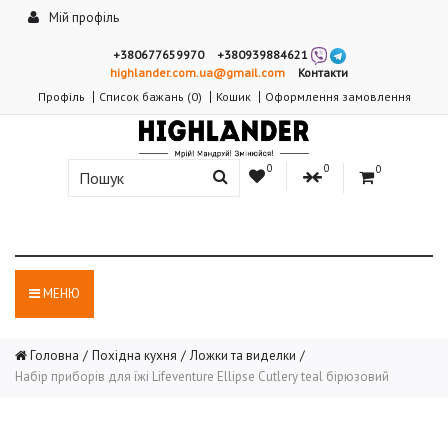
Мій профіль
+380677659970
+380939884621
highlander.com.ua@gmail.com
Контакти
Профіль
Список бажань (0)
Кошик
Оформлення замовлення
0
0
0
МЕНЮ
Головна
Похідна кухня
Ложки та виделки
Набір приборів для їжі Lifeventure Ellipse Cutlery teal бірюзовий