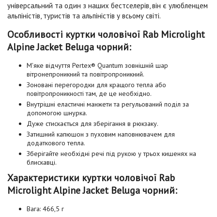
універсальний та один з наших бестселерів, він є улюбленцем
альпіністів, туристів та альпіністів у всьому світі.
Особливості куртки чоловічої Rab Microlight
Alpine Jacket Beluga чорний:
М'яке відчуття Pertex® Quantum зовнішній шар
вітронепроникний та повітропроникний.
Зоновані перегородки для кращого тепла або
повітропроникності там, де це необхідно.
Внутрішні еластичні манжети та регульований поділ за
допомогою шнурка.
Дуже стискається для зберігання в рюкзаку.
Затишний капюшон з пуховим наповнювачем для
додаткового тепла.
Зберігайте необхідні речі під рукою у трьох кишенях на
блискавці.
Характеристики куртки чоловічої Rab
Microlight Alpine Jacket Beluga чорний:
Вага: 466,5 г