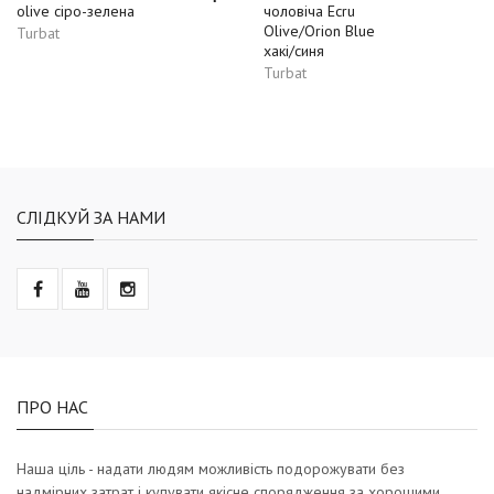
olive сіро-зелена
чоловіча Ecru
Olive/Orion Blue
Turbat
хакі/синя
Turbat
СЛІДКУЙ ЗА НАМИ
ПРО НАС
Наша ціль - надати людям можливість подорожувати без
надмірних затрат і купувати якісне спорядження за хорошими