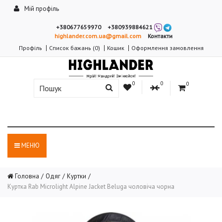
Мій профіль
+380677659970
+380939884621
highlander.com.ua@gmail.com
Контакти
Профіль
Список бажань (0)
Кошик
Оформлення замовлення
0
0
0
МЕНЮ
Головна
Одяг
Куртки
Куртка Rab Microlight Alpine Jacket Beluga чоловіча чорна