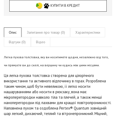
КУПИТИ В КРЕДИТ
Опис
Запитання про товар (0)
Характеристики
Відгуки (0)
Відео
Легка пухова толстовка, яку ви носитимете щодня, незалежно від того,
чи прямуєте ви до скелі, на вершину чи кудись між цими місцями.
Ця легка пухова толстовка створена для цілорічного
використання та активного відпочинку в горах. Розроблена
таким чином, щоб бути невеликою, її легко носити
нашаруваннями або носити в рюкзаку, вона має
мікроперегородки навколо тіла та плечей, а також менші
наноперегородки під пахвами для кращої повітропроникності.
Наповнена пухом та оздоблена Pertex® Quantum зовнішній
шар легкий, дихаючий, теплий та вітронепроникний. Міцний,