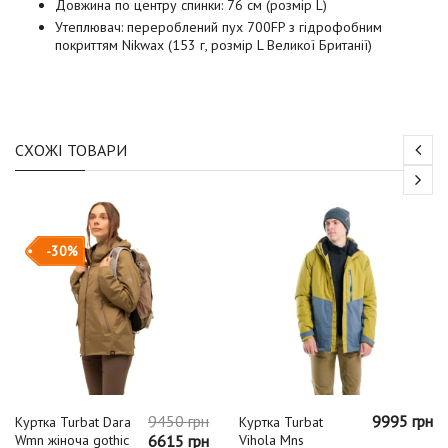
Довжина по центру спинки: 76 см (розмір L)
Утеплювач: перероблений пух 700FP з гідрофобним
покриттям Nikwax (153 г, розмір L Великої Британії)
СХОЖІ ТОВАРИ
-30%
9450 грн
9995 грн
Куртка Turbat Dara
Куртка Turbat
Wmn жіноча gothic
6615 грн
Vihola Mns