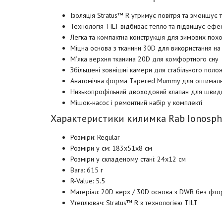
Ізоляція Stratus™ R утримує повітря та зменшує
Технологія TILT відбиває тепло та підвищує ефе
Легка та компактна конструкція для зимових поход
Міцна основа з тканини 30D для використання н
М’яка верхня тканина 20D для комфортного сну
Збільшені зовнішні камери для стабільного полож
Анатомічна форма Tapered Mummy для оптимальн
Низькопрофільний двоходовий клапан для швидк
Мішок-насос і ремонтний набір у комплекті
Характеристики килимка Rab Ionosphe
Розміри: Regular
Розміри у см: 183x51x8 см
Розміри у складеному стані: 24x12 см
Вага: 615 г
R-Value: 5.5
Матеріал: 20D верх / 30D основа з DWR без фто
Утеплювач: Stratus™ R з технологією TILT