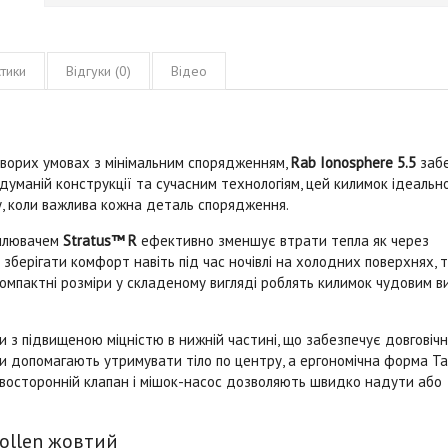
тики
Відгуки (0)
Відео
5
орих умовах з мінімальним спорядженням,
Rab Ionosphere 5.5
забе
одуманій конструкції та сучасним технологіям, цей килимок ідеальн
гу, коли важлива кожна деталь спорядження.
еплювачем
Stratus™ R
ефективно зменшує втрати тепла як через
 зберігати комфорт навіть під час ночівлі на холодних поверхнях, 
а компактні розміри у складеному вигляді роблять килимок чудовим 
 підвищеною міцністю в нижній частині, що забезпечує довговічн
ери допомагають утримувати тіло по центру, а ергономічна форма T
двосторонній клапан і мішок-насос дозволяють швидко надути або
Pollen жовтий