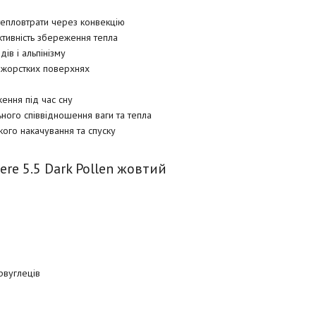
 тепловтрати через конвекцію
ктивність збереження тепла
ів і альпінізму
а жорстких поверхнях
ення під час сну
ого співвідношення ваги та тепла
ого накачування та спуску
re 5.5 Dark Pollen жовтий
рвуглеців