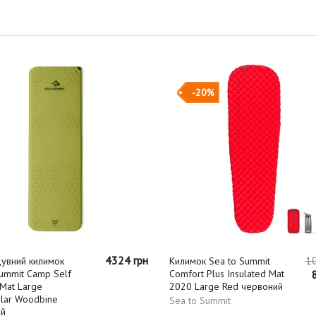
-20%
4324 грн
1
увний килимок
Килимок Sea to Summit
Summit Camp Self
Comfort Plus Insulated Mat
g Mat Large
2020 Large Red червоний
ular Woodbine
Sea to Summit
ий