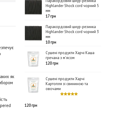
Паракордовий шнур-резинка
Highlander Shock cord чорний 5
мм
17 грн
Паракордовий шнур-резинка
Highlander Shock cord чорний 3
мм
10 грн
зпечує
Сушені продукти Харчі Каша
о
гречана з м’ясом
120 грн
таких як
Сушені продукти Харчі
вибором
Картопля зі свининою та
овочами
ість
apered
120 грн