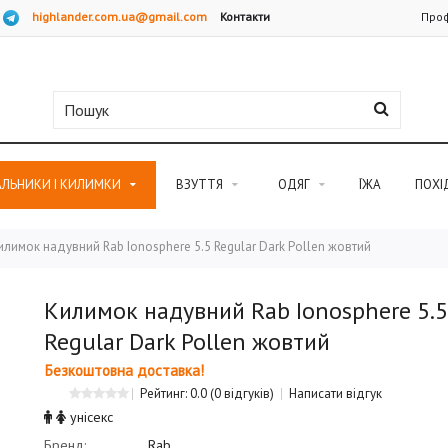
highlander.com.ua@gmail.com
Контакти
Проф
АЛЬНИКИ І КИЛИМКИ
ВЗУТТЯ
ОДЯГ
ЇЖА
ПОХІ
илимок надувний Rab Ionosphere 5.5 Regular Dark Pollen жовтий
Килимок надувний Rab Ionosphere 5.5
Regular Dark Pollen жовтий
Безкоштовна доставка!
Рейтинг: 0.0
(0 відгуків)
Написати відгук
унісекс
Бренд:
Rab