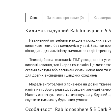
Опис
Запитання про товар (0)
Характерис
Килимок надувний Rab Ionosphere 5.
Натхненний потребами мандрів у складних та сув
виняткове тепло без компромісів у вазі. Завдяки пр
підходить для альпінізму, зимових походів і трекін
Тепловідбивна технологія
TILT
у поєднанні з ут
випромінювання, так і через конвекцію. Це дозволяє
скельні виступи або засніжені схили. Легка вага т
для довгих експедицій і швидких сходжень.
Модель виготовлена з приємної на дотик тканини з
навіть на грубому рельєфі. Збільшені зовнішні кам
Mummy оптимізує тепло та зменшує вагу. Зручний 
спустити килимок у будь-яких умовах.
Особливості Rab Ionosphere 5.5 Dark 