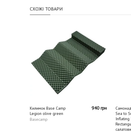
СХОЖІ ТОВАРИ
11868 грн
940 грн
Килимок Base Camp
Самонад
9495 грн
Legion olive green
Sea to 
Inflatin
Basecamp
Rectang
салатов