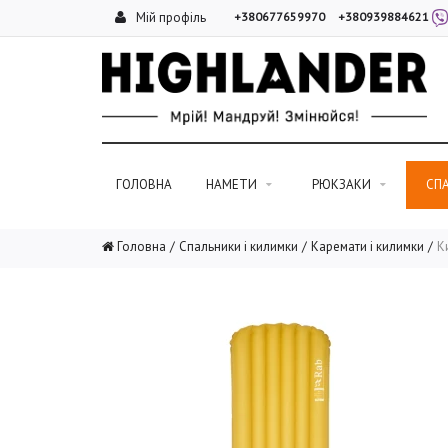
Мій профіль
+380677659970
+380939884621
ГОЛОВНА
НАМЕТИ
РЮКЗАКИ
СП
Головна
Спальники і килимки
Каремати і килимки
К