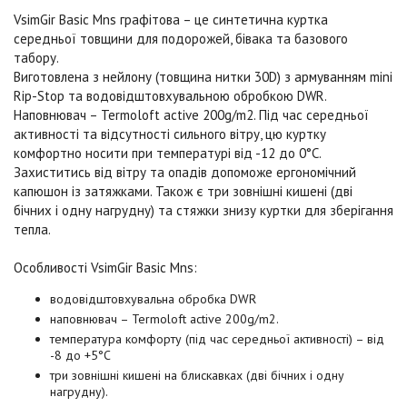
VsimGir Basic Mns графітова
– це синтетична куртка
середньої товщини для подорожей, бівака та базового
табору.
Виготовлена з нейлону (товщина нитки 30D) з армуванням mini
Rip-Stop та водовідштовхувальною обробкою DWR.
Наповнювач – Termoloft active 200g/m2. Під час середньої
активності та відсутності сильного вітру, цю куртку
комфортно носити при температурі від -12 до 0°C.
Захиститись від вітру та опадів допоможе ергономічний
капюшон із затяжками. Також є три зовнішні кишені (дві
бічних і одну нагрудну) та стяжки знизу куртки для зберігання
тепла.
Особливості VsimGir Basic Mns:
водовідштовхувальна обробка DWR
наповнювач – Termoloft active 200g/m2.
температура комфорту (під час середньої активності) – від
-8 до +5°C
три зовнішні кишені на блискавках (дві бічних і одну
нагрудну).