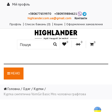
Мій профіль
+380677659970
+380939884621
highlander.com.ua@gmail.com
Контакти
Профіль
Список бажань (0)
Кошик
Оформлення замовлення
0
0
0
МЕНЮ
Головна
Одяг
Куртки
Куртка синтетична VsimGir Basic Mns чоловіча графітова