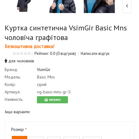
Куртка синтетична VsimGir Basic Mns
чоловіча графітова
Безкоштовна доставка!
Рейтинг: 0.0
(0 відгуків)
Написати відгук
для чоловіків
Бренд:
VsimGir
Модель:
Basic Mns
Колір:
сірий
Артикул:
vg-basic-mns-gr-S
Наявність:
магазин
Інші варіанти:
Розмір