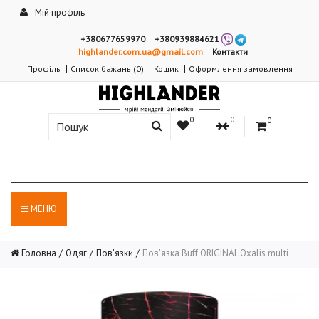
Мій профіль
+380677659970
+380939884621
highlander.com.ua@gmail.com
Контакти
Профіль
Список бажань (0)
Кошик
Оформлення замовлення
0
0
0
МЕНЮ
Головна
Одяг
Пов'язки
Пов'язка Buff ORIGINAL Oxalis multi