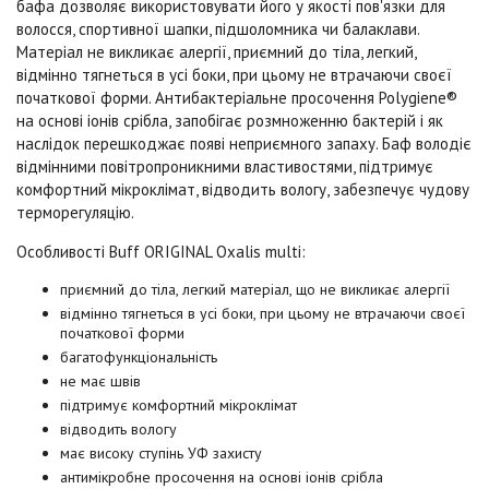
бафа дозволяє використовувати його у якості пов'язки для
волосся, спортивної шапки, підшоломника чи балаклави.
Матеріал не викликає алергії, приємний до тіла, легкий,
відмінно тягнеться в усі боки, при цьому не втрачаючи своєї
початкової форми. Антибактеріальне просочення
Polygiene®
на основі іонів срібла, запобігає розмноженню бактерій і як
наслідок перешкоджає появі неприємного запаху. Баф володіє
відмінними повітропроникними властивостями, підтримує
комфортний мікроклімат, відводить вологу, забезпечує чудову
терморегуляцію.
Особливості Buff
ORIGINAL Oxalis multi
:
приємний до тіла, легкий матеріал, що не викликає алергії
відмінно тягнеться в усі боки, при цьому не втрачаючи своєї
початкової форми
багатофункціональність
не має швів
підтримує комфортний мікроклімат
відводить вологу
має високу ступінь УФ захисту
антимікробне просочення на основі іонів срібла