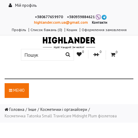
Мій профіль
+380677659970
+380939884621
highlander.com.ua@gmail.com
Контакти
Профіль
Список бажань (0)
Кошик
Оформлення замовлення
0
0
0
МЕНЮ
Головна
Інше
Косметички і органайзери
Косметичка Tatonka Small Travelcare Midnight Plum фіолетова