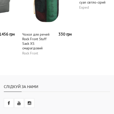
330 грн
1170 грн
Чохол для речей
Органайзер Exped
Rock Front Stuff
Organizer Vista A4
Sack XS
cyan світло-сірий
смарагдовий
Exped
Rock Front
СЛІДКУЙ ЗА НАМИ