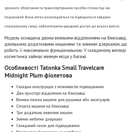
зручного зберігання та транспортування засобів гігієни під час
подорожей. Вона легко розкладається та підвішується завдяки
спеціальному гачку, забезпечуючи швидкий доступ до всього вмісту.
Модель оснащена двома великими відділеннями на блискавці,
декількома додатковими кишенями та знімним дзеркалом, що
робить її максимально функціональною. У складеному вигляді
косметичка займає мінімум місця у багажі.
Особливості Tatonka Small Travelcare
Midnight Plum фіолетова
Складна конструкція з можливістю підвішування
Два просторі відділення на блискавці
Велика пласка кишеня для рушника або аксесуарів
Сітчаста кишеня на блискавці
Три додаткові невеликі кишені
Знімне небитке дзеркало
Складаний гачок для підвішування
Регульований ремінець із застібкою