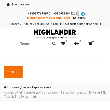
Мій профіль
+380677659970
+380939884621
highlander.com.ua@gmail.com
Контакти
Профіль
Список бажань (0)
Кошик
Оформлення замовлення
0
0
0
МЕНЮ
Головна
Інше
Гермомішки
Компресійний гермомішок Sea to Summit Evac Compression Dry Bag 13L
Turkish Tile блакитний