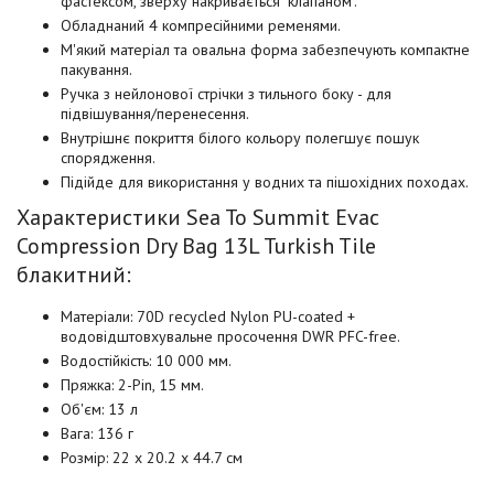
фастексом, зверху накривається "клапаном".
Обладнаний 4 компресійними ременями.
М'який матеріал та овальна форма забезпечують компактне
пакування.
Ручка з нейлонової стрічки з тильного боку - для
підвішування/перенесення.
Внутрішнє покриття білого кольору полегшує пошук
спорядження.
Підійде для використання у водних та пішохідних походах.
Характеристики Sea To Summit Evac
Compression Dry Bag 13L Turkish Tile
блакитний:
Матеріали: 70D recycled Nylon PU-coated +
водовідштовхувальне просочення DWR PFC-free.
Водостійкість: 10 000 мм.
Пряжка: 2-Pin, 15 мм.
Об'єм: 13 л
Вага: 136 г
Розмір: 22 x 20.2 x 44.7 см