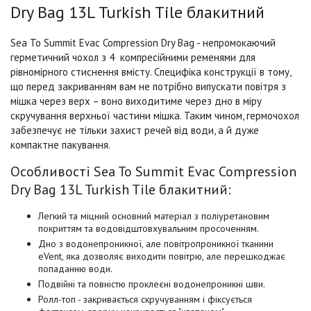
Dry Bag 13L Turkish Tile блакитний
Sea To Summit Evac Compression Dry Bag - непромокаючий
герметичний чохол з 4 компресійними ременями для
рівномірного стиснення вмісту. Специфіка конструкції в тому,
що перед закриванням вам не потрібно випускати повітря з
мішка через верх – воно виходитиме через дно в міру
скручування верхньої частини мішка. Таким чином, гермочохол
забезпечує не тільки захист речей від води, а й дуже
компактне пакування.
Особливості Sea To Summit Evac Compression
Dry Bag 13L Turkish Tile блакитний:
Легкий та міцний основний матеріал з поліуретановим
покриттям та водовідштовхувальним просоченням.
Дно з водонепроникної, але повітропроникної тканини
eVent, яка дозволяє виходити повітрю, але перешкоджає
попаданню води.
Подвійні та повністю проклеєні водонепроникні шви.
Ролл-топ - закривається скручуванням і фіксується