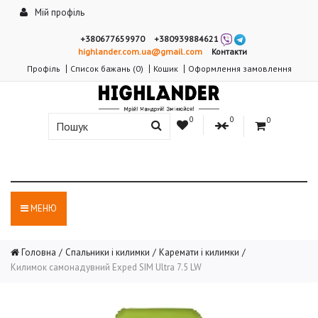
Мій профіль
+380677659970
+380939884621
highlander.com.ua@gmail.com
Контакти
Профіль
Список бажань (0)
Кошик
Оформлення замовлення
0
0
0
МЕНЮ
Головна
Спальники і килимки
Каремати і килимки
Килимок самонадувний Exped SIM Ultra 7.5 LW