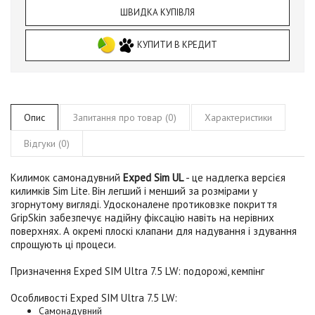
ШВИДКА КУПІВЛЯ
КУПИТИ В КРЕДИТ
Опис
Запитання про товар (0)
Характеристики
Відгуки (0)
Килимок самонадувний
Exped Sim UL
- це надлегка версієя
килимків Sim Lite. Він легший і менший за розмірами у
згорнутому вигляді. Удосконалене протиковзке покриття
GripSkin забезпечує надійну фіксацію навіть на нерівних
поверхнях. А окремі плоскі клапани для надування і здування
спрощують ці процеси.
Призначення
Exped SIM Ultra 7.5 LW
:
подорожі, кемпінг
Особливості
Exped SIM Ultra 7.5 LW
:
Самонадувний