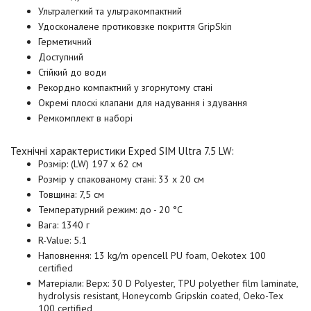
Ультралегкий та ультракомпактний
Удосконалене протиковзке покриття GripSkin
Герметичний
Доступний
Стійкий до води
Рекордно компактний у згорнутому стані
Окремі плоскі клапани для надування і здування
Ремкомплект в наборі
Технічні характеристики
Exped SIM Ultra 7.5 LW
:
Розмір: (LW) 197 x 62 см
Розмір у спакованому стані: 33 х 20 см
Товщина: 7,5 см
Температурний режим: до - 20 °C
Вага: 1340 г
R-Value: 5.1
Наповнення: 13 kg/m opencell PU foam, Oekotex 100
certified
Матеріали: Верх: 30 D Polyester, TPU polyether film laminate,
hydrolysis resistant, Honeycomb Gripskin coated, Oeko-Tex
100 certified