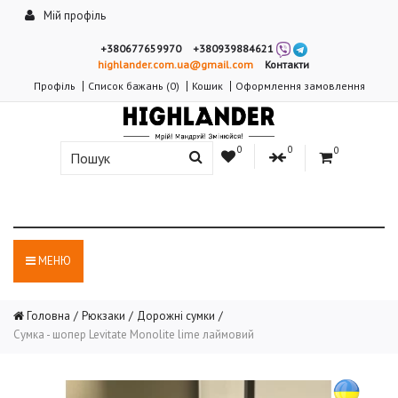
Мій профіль
+380677659970
+380939884621
highlander.com.ua@gmail.com
Контакти
Профіль
Список бажань (0)
Кошик
Оформлення замовлення
0
0
0
МЕНЮ
Головна
Рюкзаки
Дорожні сумки
Сумка - шопер Levitate Monolite lime лаймовий