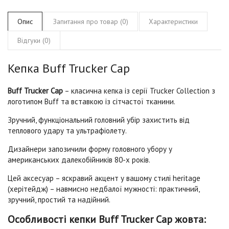
Опис
Запитання про товар (0)
Характеристики
Відгуки (0)
Кепка Buff Trucker Cap
Buff Trucker Cap
– класична кепка із серії Trucker Collection з
логотипом Buff та вставкою із сітчастої тканини.
Зручний, функціональний головний убір захистить від
теплового удару та ультрафіолету.
Дизайнери запозичили форму головного убору у
американських далекобійників 80-х років.
Цей аксесуар – яскравий акцент у вашому стилі heritage
(херітейдж) – навмисно недбалої мужності: практичний,
зручний, простий та надійний.
Особливості кепки Buff Trucker Cap жовта: