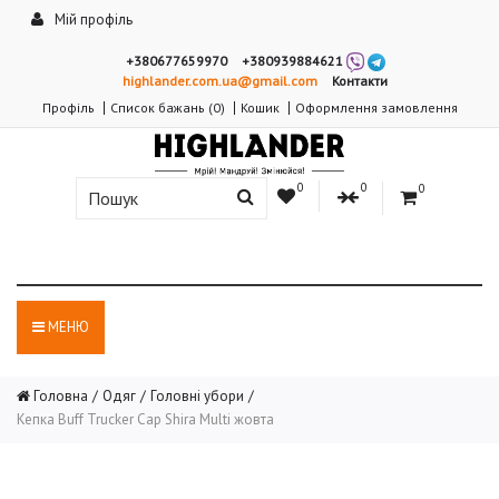
Мій профіль
+380677659970
+380939884621
highlander.com.ua@gmail.com
Контакти
Профіль
Список бажань (0)
Кошик
Оформлення замовлення
0
0
0
МЕНЮ
Головна
Одяг
Головні убори
Кепка Buff Trucker Cap Shira Multi жовта