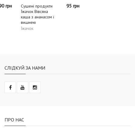
95 грн
499 грн
Сушені продукти
Сублімована їжа
Їжачок Вівсяна
Travellunch Spinach
каша з ананасом і
Mashed Potatoes
вишнею
Картопляне пюре зі
шпинатом 125 г
Їжачок
Trevellunch
СЛІДКУЙ ЗА НАМИ
ПРО НАС