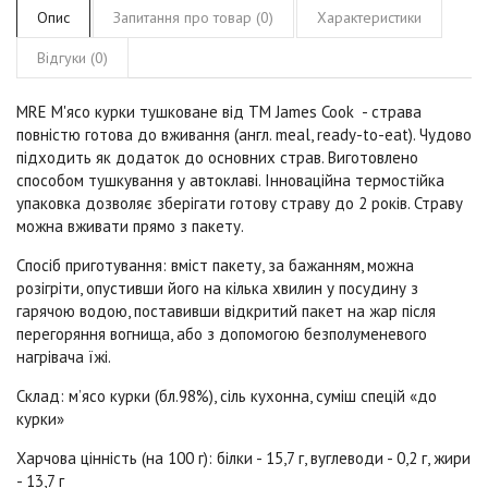
Опис
Запитання про товар (0)
Характеристики
Відгуки (0)
MRE М'ясо курки тушковане
від
ТМ
James Cook
- страва
повністю готова до вживання (англ. meal, ready-to-eat). Чудово
підходить як додаток до основних страв. Виготовлено
способом тушкування у автоклаві. Інноваційна термостійка
упаковка дозволяє зберігати готову страву до 2 років. Страву
можна вживати прямо з пакету.
Спосіб приготування:
вміст пакету, за бажанням, можна
розігріти, опустивши його на кілька хвилин у посудину з
гарячою водою, поставивши відкритий пакет на жар після
перегоряння вогнища, або з допомогою безполуменевого
нагрівача їжі.
Склад:
м’ясо курки (бл.98%), сіль кухонна, суміш спецій «до
курки»
Харчова цінність
(на 100 г)
:
білки - 15,7 г, вуглеводи - 0,2 г, жири
- 13,7 г