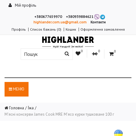
Мій профіль
+380677659970
+380939884621
highlander.com.ua@gmail.com
Контакти
Профіль
Список бажань (0)
Кошик
Оформлення замовлення
0
0
0
МЕНЮ
Головна
Їжа
М'ясні консерви James Cook MRE М'ясо курки тушковане 100 г