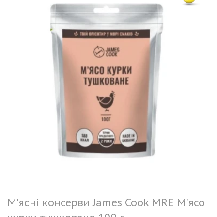
М'ясні консерви James Cook MRE М'ясо