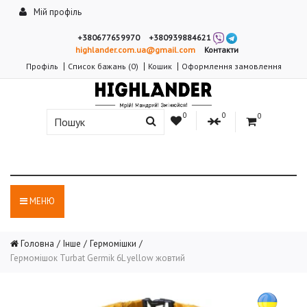
Мій профіль
+380677659970
+380939884621
highlander.com.ua@gmail.com
Контакти
Профіль
Список бажань (0)
Кошик
Оформлення замовлення
0
0
0
МЕНЮ
Головна
Інше
Гермомішки
Гермомішок Turbat Germik 6L yellow жовтий