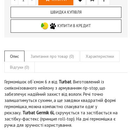
ШВИДКА КУПІВЛЯ
КУПИТИ В КРЕДИТ
Опис
Запитання про товар (0)
Характеристики
Відгуки (0)
Гермомішок об`ємом 6 л від
Turbat
. Виготовлений із
силіконізованого нейлону з армуванням rip-stop, що
забезпечує надійний захист від вологи. Речі точно
залишатимуться сухими, а ще завдяки квадратній формі
гермомішка, можна компактно спакувати одяг у
рюкзаку.
Turbat Germik 6L
скручується та застібається на
застібку-фастекс (принцип roll-top). На дні гермомішка є
ручка для зручності користування.