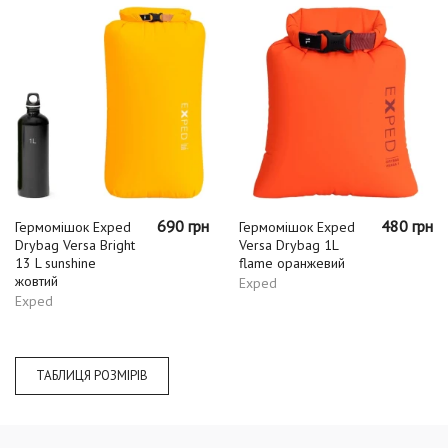
690 грн
480 грн
Гермомішок Exped
Гермомішок Exped
Drybag Versa Bright
Versa Drybag 1L
13 L sunshine
flame оранжевий
жовтий
Exped
Exped
ТАБЛИЦЯ РОЗМІРІВ