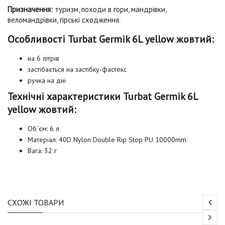
Призначення:
туризм, походи в гори, мандрівки,
веломандрівки, гірські сходження.
Особливості Turbat Germik 6L yellow жовтий:
на 6 літрів
застібається на застібку-фастекс
ручка на дні
Технічні характеристики Turbat Germik 6L
yellow жовтий:
Об`єм: 6 л
Матеріал: 40D Nylon Double Rip Stop PU 10000mm
Вага: 32 г
СХОЖІ ТОВАРИ