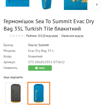
Гермомішок Sea To Summit Evac Dry
Bag 35L Turkish Tile блакитний
Рейтинг: 0.0
(0 відгуків)
Написати відгук
Бренд:
Sea to Summit
Модель:
Evac Dry Bag 35 L
Колір:
блакитний
Артикул:
STS ASG012031-071612
Наявність:
cклад
Інші варіанти: