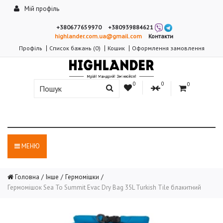
Мій профіль
+380677659970
+380939884621
highlander.com.ua@gmail.com
Контакти
Профіль
Список бажань (0)
Кошик
Оформлення замовлення
0
0
0
МЕНЮ
Головна
Інше
Гермомішки
Гермомішок Sea To Summit Evac Dry Bag 35L Turkish Tile блакитний