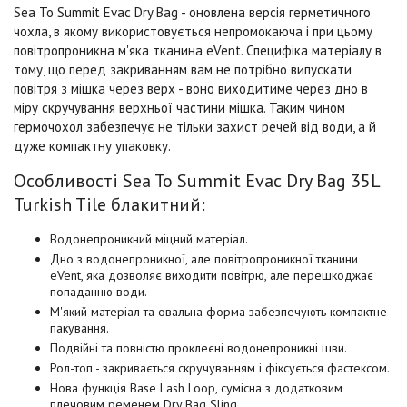
Sea To Summit Evac Dry Bag - оновлена версія герметичного
чохла, в якому використовується непромокаюча і при цьому
повітропроникна м'яка тканина eVent. Специфіка матеріалу в
тому, що перед закриванням вам не потрібно випускати
повітря з мішка через верх - воно виходитиме через дно в
міру скручування верхньої частини мішка. Таким чином
гермочохол забезпечує не тільки захист речей від води, а й
дуже компактну упаковку.
Особливості Sea To Summit Evac Dry Bag 35L
Turkish Tile блакитний:
Водонепроникний міцний матеріал.
Дно з водонепроникної, але повітропроникної тканини
eVent, яка дозволяє виходити повітрю, але перешкоджає
попаданню води.
М'який матеріал та овальна форма забезпечують компактне
пакування.
Подвійні та повністю проклеєні водонепроникні шви.
Рол-топ - закривається скручуванням і фіксується фастексом.
Нова функція Base Lash Loop, сумісна з додатковим
плечовим ременем Dry Bag Sling.