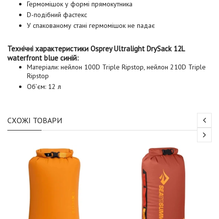
Гермомішок у формі прямокутника
D-подібний фастекс
У спакованому стані гермомішок не падає
Технічні характеристики Osprey Ultralight DrySack 12L
waterfront blue синій:
Матеріали: нейлон 100D Triple Ripstop, нейлон 210D Triple
Ripstop
Об’єм: 12 л
СХОЖІ ТОВАРИ