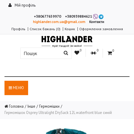
Мій профіль
+380677659970
+380939884621
highlander.com.ua@gmail.com
Контакти
Профіль
Список бажань (0)
Кошик
Оформлення замовлення
0
0
0
МЕНЮ
Головна
Інше
Гермомішки
Гермомішок Osprey Ultralight DrySack 12L waterfront blue синій