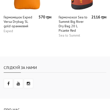
570 грн
2116 грн
Гермомішок Exped
Гермочохол Sea to
Versa Drybag 5L
Summit Big River
gold оранжевий
Dry Bag 20 L
Picante Red
Exped
Sea to Summit
СЛІДКУЙ ЗА НАМИ
ПРО НАС