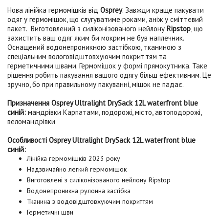
Нова лінійка гермомішків від
Osprey
. Завжди краще пакувати
одяг у гермомішок, що слугуватиме роками, аніж у сміттєвий
пакет. Виготовлений з силіконізованого нейлону
Ripstop
, що
захистить ваш одяг яким би мокрим не був наплечник.
Оснащений водонепроникною застібкою, тканиною з
спеціальним вологовідштовхуючим покриттям та
герметичними швами. Гермомішок у формі прямокутника. Таке
рішення робить пакування вашого одягу більш ефективним. Це
зручно, бо при правильному пакуванні, мішок не падає.
Призначення Osprey Ultralight DrySack 12L waterfront blue
синій:
мандрівки Карпатами, подорожі, місто, автоподорожі,
веломандрівки
Особливості Osprey Ultralight DrySack 12L waterfront blue
синій:
Лінійка гермомішків 2023 року
Надзвичайно легкий гермомішок
Виготовлені з силіконізованого нейлону Ripstop
Водонепроникна рулонна застібка
Тканина з водовідштовхуючим покриттям
Герметичні шви