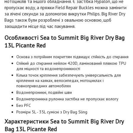
мотоциклів та іншого обладнання. Є застібка Hypalon, що не
пропускає воду, а пряжки Field Repair Buckles можна замінити
за лічені секунди за допомогою викрутки Philips.
Big River Dry
Bags також були розроблені з овальною основою, щоб
заощадити місце під час пакування.
Особливості Sea to Summit Big River Dry Bag
13L Picante Red
Основа з потрійним покриттям підвищує стійкість до стирання
Стійкий до стирання нейлон 420D, ламінований плівкою TPU
для міцності та водонепроникності
Кілька точок кріплення забезпечують універсальність для
кріплення на каяках, велосипедах, мотоциклах і
повноприводних автомобілях
Водонепроникні, подвійні шви
Водонепроникна рулонна застібка не пропускає вологу
Без PFC
Розміри 5L - 35L сумісні з Dry Bag Sling
Характеристики Sea to Summit Big River Dry
Bag 13L Picante Red