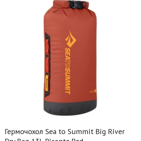
Гермочохол Sea to Summit Big River