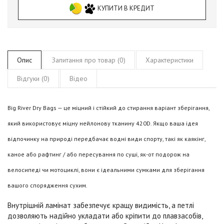
КУПИТИ В КРЕДИТ
Опис
Запитання про товар (0)
Характеристики
Відгуки (0)
Відео
Big River Dry Bags — це міцний і стійкий до стирання варіант зберігання,
який використовує міцну нейлонову тканину 420D. Якщо ваша ідея
відпочинку на природі передбачає водні види спорту, такі як каякінг,
каное або рафтинг / або пересування по суші, як-от подорож на
велосипеді чи мотоциклі, вони є ідеальними сумками для зберігання
вашого спорядження сухим.
Внутрішній ламінат забезпечує кращу видимість, а петлі
дозволяють надійно укладати або кріпити до плавзасобів,