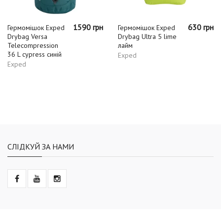
1590 грн
630 грн
Гермомішок Exped
Гермомішок Exped
Drybag Versa
Drybag Ultra 5 lime
Telecompression
лайм
36 L cypress синій
Exped
Exped
СЛІДКУЙ ЗА НАМИ