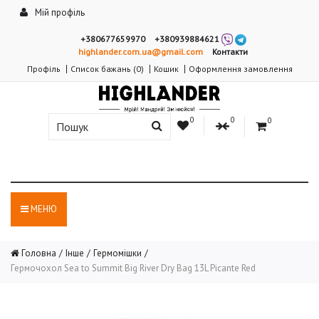
Мій профіль
+380677659970
+380939884621
highlander.com.ua@gmail.com
Контакти
Профіль
Список бажань (0)
Кошик
Оформлення замовлення
0
0
0
МЕНЮ
Головна
Інше
Гермомішки
Гермочохол Sea to Summit Big River Dry Bag 13L Picante Red