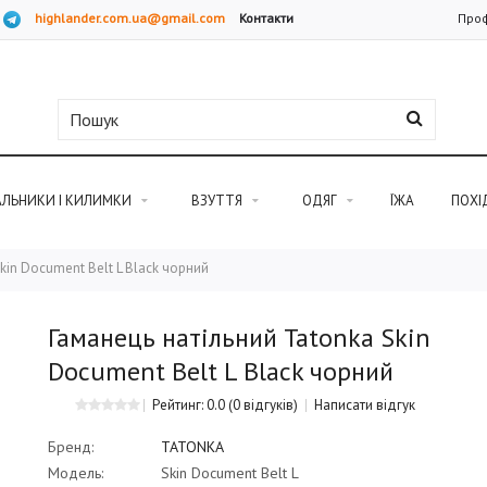
highlander.com.ua@gmail.com
Контакти
Проф
АЛЬНИКИ І КИЛИМКИ
ВЗУТТЯ
ОДЯГ
ЇЖА
ПОХІ
kin Document Belt L Black чорний
Гаманець натільний Tatonka Skin
Document Belt L Black чорний
Рейтинг: 0.0
(0 відгуків)
Написати відгук
Бренд:
TATONKA
Модель:
Skin Document Belt L