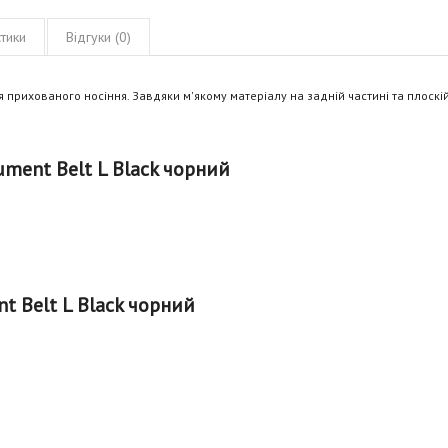
тики
Відгуки (0)
я прихованого носіння. Завдяки м'якому матеріалу на задній частині та плоскій
ment Belt L Black чорний
t Belt L Black чорний