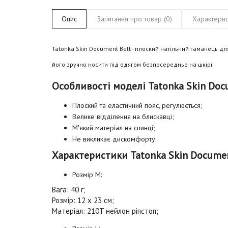
Опис
Запитання про товар (0)
Характерис
Tatonka Skin Document Belt - плоский натільний гаманець дл
його зручно носити під одягом безпосередньо на шкірі.
Особливості моделі Tatonka Skin Docu
Плоский та еластичний пояс, регулюється;
Велике відділення на блискавці;
М'який матеріал на спинці;
Не викликає дискомфорту.
Характеристики Tatonka Skin Documen
Розмір M:
Вага: 40 г;
Розмір: 12 х 23 см;
Матеріал: 210T нейлон ріпстоп;