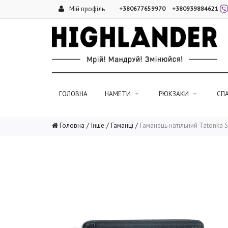
Мій профіль
+380677659970
+380939884621
ГОЛОВНА
НАМЕТИ
РЮКЗАКИ
СП
Головна
Інше
Гаманці
Гаманець натільний Tatonka S