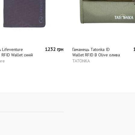
1232 грн
 Lifeventure
Гаманець Tatonka ID
 RFID Wallet синій
Wallet RFID B Olive олива
ure
TATONKA