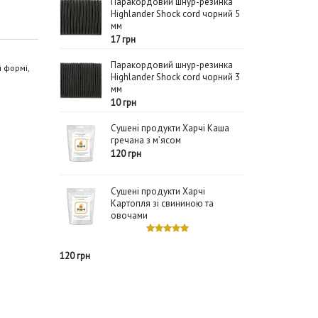
Паракордовий шнур-резинка
Highlander Shock cord чорний 5
мм
17 грн
Паракордовий шнур-резинка
 формі,
Highlander Shock cord чорний 3
мм
10 грн
Сушені продукти Харчі Каша
гречана з м’ясом
120 грн
Сушені продукти Харчі
Картопля зі свининою та
овочами
120 грн