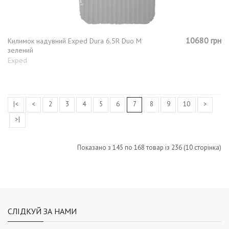
10680 грн
Килимок надувний Exped Dura 6.5R Duo M
зелений
Exped
|<
<
2
3
4
5
6
7
8
9
10
>
>|
Показано з 145 по 168 товар із 236 (10 сторінка)
СЛІДКУЙ ЗА НАМИ