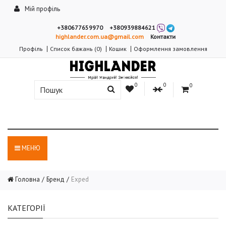
Мій профіль
+380677659970
+380939884621
highlander.com.ua@gmail.com
Контакти
Профіль
Список бажань (0)
Кошик
Оформлення замовлення
0
0
0
МЕНЮ
Головна
Бренд
Exped
КАТЕГОРІЇ