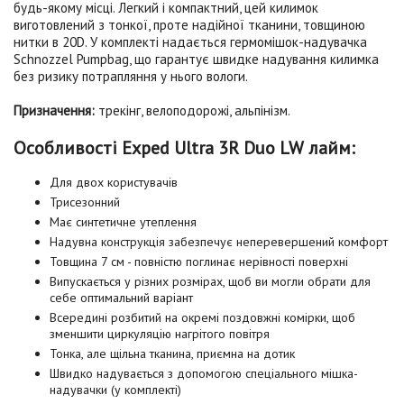
будь-якому місці. Легкий і компактний, цей килимок
виготовлений з тонкої, проте надійної тканини, товщиною
нитки в 20D. У комплекті надається гермомішок-надувачка
Schnozzel Pumpbag, що гарантує швидке надування килимка
без ризику потрапляння у нього вологи.
Призначення:
трекінг, велоподорожі, альпінізм.
Особливості Exped Ultra 3R Duo LW лайм:
Для двох користувачів
Трисезонний
Має синтетичне утеплення
Надувна конструкція забезпечує неперевершений комфорт
Товщина 7 см - повністю поглинає нерівності поверхні
Випускається у різних розмірах, щоб ви могли обрати для
себе оптимальний варіант
Всередині розбитий на окремі поздовжні комірки, щоб
зменшити циркуляцію нагрітого повітря
Тонка, але щільна тканина, приємна на дотик
Швидко надувається з допомогою спеціального мішка-
надувачки (у комплекті)