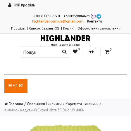
Мій профіль
+380677659970
+380939884621
highlander.com.ua@gmail.com
Контакти
Профіль
Список бажань (0)
Кошик
Оформлення замовлення
0
0
0
МЕНЮ
Головна
Спальники і килимки
Каремати і килимки
Килимок надувний Exped Ultra 3R Duo LW лайм