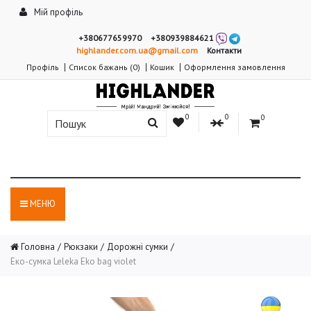
Мій профіль
+380677659970
+380939884621
highlander.com.ua@gmail.com
Контакти
Профіль
Список бажань (0)
Кошик
Оформлення замовлення
0
0
0
МЕНЮ
Головна
Рюкзаки
Дорожні сумки
Еко-сумка Leleka Eko bag violet