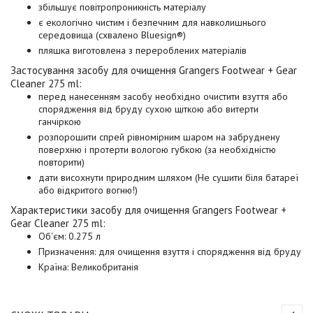
збільшує повітропроникність матеріалу
є екологічно чистим і безпечним для навколишнього
середовища (схвалено Bluesign®)
пляшка виготовлена з перероблених матеріалів
Застосування засобу для
очищення Grangers Footwear + Gear
Cleaner 275 ml
:
перед нанесенням засобу необхідно очистити взуття або
спорядження від бруду сухою щіткою або витерти
ганчіркою
розпорошити спрей рівномірним шаром на забруднену
поверхню і протерти вологою губкою (за необхідністю
повторити)
дати висохнути природним шляхом (Не сушити біля батареї
або відкритого вогню!)
Характеристики засобу для очищення Grangers Footwear +
Gear Cleaner 275 ml:
Об'єм: 0.275 л
Призначення: для очищення взуття і спорядження від бруду
Країна: Великобританія