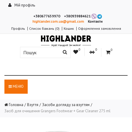
Мій профіль
+380677659970
+380939884621
highlander.com.ua@gmail.com
Контакти
Профіль
Список бажань (0)
Кошик
Оформлення замовлення
0
0
0
МЕНЮ
Головна
Взуття
Засоби догляду за взуттям
Засіб для очищення Grangers Footwear + Gear Cleaner 275 ml