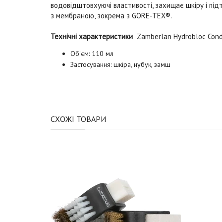
водовідштовхуючі властивості, захищає шкіру і під
з мембраною, зокрема з
GORE-TEX®.
Технічні характеристики
Zamberlan Hydrobloc Cond
Об'єм: 110 мл
Застосування: шкіра, нубук, замш
СХОЖІ ТОВАРИ
918 грн