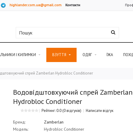
highlander.com.ua@gmail.com
Контакти
Проф
АЛЬНИКИ І КИЛИМКИ
ВЗУТТЯ
ОДЯГ
ЇЖА
ПОХІ
дштовхуючий спрей Zamberlan Hydrobloc Conditioner
Водовідштовхуючий спрей Zamberlan
Hydrobloc Conditioner
Рейтинг: 0.0
(0 відгуків)
Написати відгук
Бренд:
Zamberlan
Модель:
Hydrobloc Conditioner