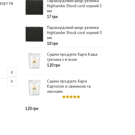
Паракордовий шнур-резинка
 взуття
Highlander Shock cord чорний 5
мм
17 грн
Паракордовий шнур-резинка
Highlander Shock cord чорний 3
мм
10 грн
Сушені продукти Харчі Каша
гречана з м’ясом
120 грн
Сушені продукти Харчі
Картопля зі свининою та
овочами
535 грн
Крем для взуття Storm
Крем для в
120 грн
Leather Cream (Rub On)
Leather Cr
100ml black чорний
100ml bro
Storm
Storm