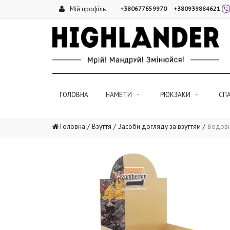
Мій профіль
+380677659970
+380939884621
ГОЛОВНА
НАМЕТИ
РЮКЗАКИ
СП
Головна
Взуття
Засоби догляду за взуттям
Водові