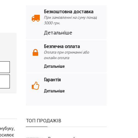
Безкоштовна доставка
При замовленні на суму понад
3000 грн.
Детальніше
Безпечна оплата
Оплата при отриманні або
онлайн оплата
Детальніше
Гарантія
Детальніше
ТОП ПРОДАЖІВ
нубуку,
осилює