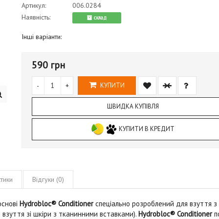
Артикул:
006.0284
Наявність:
cклад
Інші варіанти:
590 грн
-
+
КУПИТИ
ШВИДКА КУПІВЛЯ
КУПИТИ В КРЕДИТ
тики
Відгуки (0)
основі
Hydrobloc® Conditioner
спеціально розроблений для взуття з 
я взуття зі шкіри з тканинними вставками).
Hydrobloc® Conditioner
п