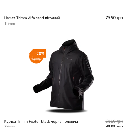
7550 грн
Намет Trimm Alfa sand пісочний
Trimm
-20%
6110 грн
Куртка Trimm Foxter black чорна чоловіча
4888 грн
Trimm