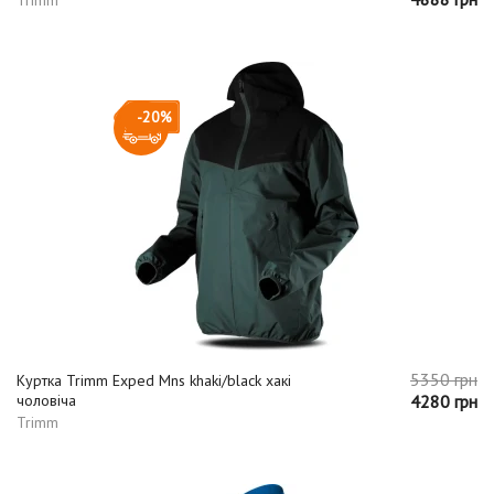
-20%
5350 грн
Куртка Trimm Exped Mns khaki/black хакі
чоловіча
4280 грн
Trimm