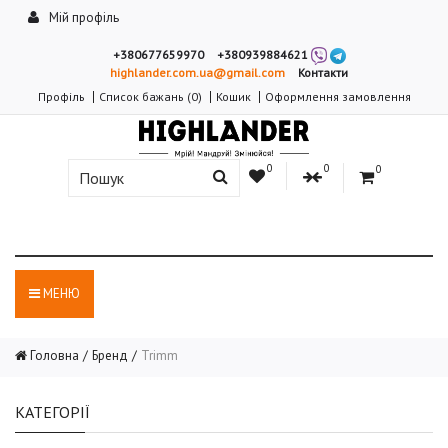
Мій профіль
+380677659970
+380939884621
highlander.com.ua@gmail.com
Контакти
Профіль
Список бажань (0)
Кошик
Оформлення замовлення
0
0
0
МЕНЮ
Головна
Бренд
Trimm
КАТЕГОРІЇ