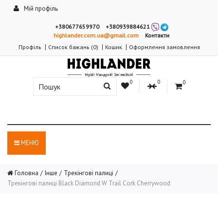
Мій профіль
+380677659970
+380939884621
highlander.com.ua@gmail.com
Контакти
Профіль
Список бажань (0)
Кошик
Оформлення замовлення
0
0
0
МЕНЮ
Головна
Інше
Трекінгові палиці
Трекінгові палиці Black Diamond W Trail Cork Cherrywood