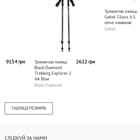
н
2622 грн
1990 гр
Трекінгові палиці
Трекінгові палиці
Black Diamond
Gabel Cilaos A.S.
Trekking Explorer 2
olive оливкові
Ink Blue
Gabel
Black Diamond
ТАБЛИЦЯ РОЗМІРІВ
СЛІДКУЙ ЗА НАМИ