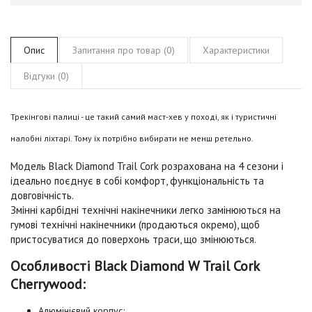
Опис
Запитання про товар (0)
Характеристики
Відгуки (0)
Трекінгові палиці - це такий самий маст-хев у поході, як і туристичні
налобні ліхтарі. Тому їх потрібно вибирати не менш ретельно.
Модель Black Diamond Trail Cork розрахована на 4 сезони і
ідеально поєднує в собі комфорт, функціональність та
довговічність.
Змінні карбідні технічні накінечники легко замінюються на
гумові технічні накінечники (продаються окремо), щоб
пристосуватися до поверхонь траси, що змінюються.
Особливості Black Diamond W Trail Cork
Cherrywood:
Алюмінієвий корпус;