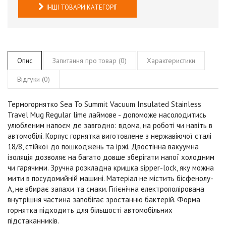
ІНШІ ТОВАРИ КАТЕГОРІЇ
Опис
Запитання про товар (0)
Характеристики
Відгуки (0)
Термогорнятко Sea To Summit Vacuum Insulated Stainless
Travel Mug Regular
lime лаймове
-
допоможе насолодитись
улюбленим напоєм де завгодно: вдома, на роботі чи навіть в
автомобілі. Корпус горнятка виготовлене з нержавіючої сталі
18/8, стійкої до пошкоджень та іржі. Двостінна вакуумна
ізоляція дозволяє на багато довше зберігати напої холодним
чи гарячими. Зручна розкладна кришка sipper-lock, яку можна
мити в посудомийній машині. Матеріал не містить бісфенолу-
А, не вбирає запахи та смаки. Гігієнічна електрополірована
внутрішня частина запобігає зростанню бактерій. Форма
горнятка підходить для більшості автомобільних
підстаканників.