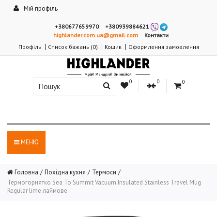
Мій профіль
+380677659970
+380939884621
highlander.com.ua@gmail.com
Контакти
Профіль
Список бажань (0)
Кошик
Оформлення замовлення
0
0
0
МЕНЮ
Головна
Похідна кухня
Термоси
Термогорнятко Sea To Summit Vacuum Insulated Stainless Travel Mug
Regular lime лаймове