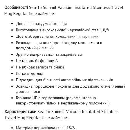
Особливості
Sea To Summit Vacuum Insulated Stainless Travel
Mug Regular lime лаймове
:
Двостінна вакуумна ізоляція
Виготовлена з високоякісної нержавіючої сталі 18/8
Довго зберігає напої холодними чи гарячими
Розкладна кришка sipper-lock, яку можна мити в
посудомийній машині
Зручно відкривається та закривається
Не містить бісфенолу-А
Не вбирає запахи та смаки
Легке в догляді
Підходить для більшості автомобільних підстаканників
Зовнішнє порошкове покриття для додаткового зчеплення і
довговічності
Горнятко НЕ ​​є герметичним (рекомендовано
використовувати тільки в вертикальному положенні!)
Характеристики
Sea To Summit Vacuum Insulated Stainless
Travel Mug Regular lime лаймове
:
Матеріал: нержавіюча сталь 18/8