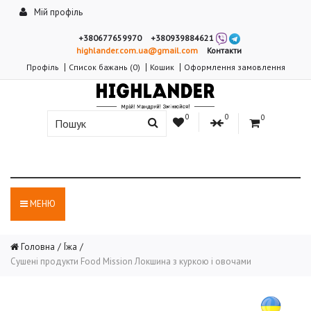
Мій профіль
+380677659970
+380939884621
highlander.com.ua@gmail.com
Контакти
Профіль
Список бажань (0)
Кошик
Оформлення замовлення
0
0
0
МЕНЮ
Головна
Їжа
Сушені продукти Food Mission Локшина з куркою і овочами