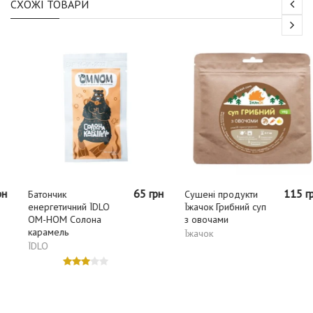
СХОЖІ ТОВАРИ
65 грн
115 грн
Батончик
Сушені продукти
енергетичний ЇDLO
Їжачок Грибний суп
ОМ-НОМ Солона
з овочами
карамель
Їжачок
ЇDLO