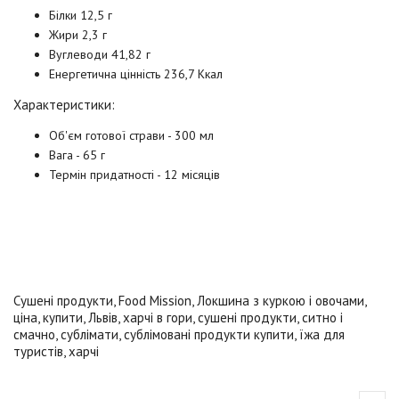
Білки 12,5 г
Жири 2,3 г
Вуглеводи 41,82 г
Енергетична цінність 236,7 Ккал
Характеристики:
Об'єм готової страви - 300 мл
Вага - 65 г
Термін придатності - 12 місяців
Сушені продукти
,
Food Mission
,
Локшина з куркою і овочами
,
ціна
,
купити
,
Львів
,
харчі в гори
,
сушені продукти
,
ситно і
смачно
,
сублімати
,
сублімовані продукти купити
,
їжа для
туристів
,
харчі