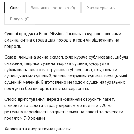
Опис
Запитання про товар (0)
Характеристики
Відгуки (0)
Сушені продукти Food Mission Локшина з куркою і овочами
-
смачна, ситна страва для походів в гори чи відпочинку на
природі.
Склад:
локшина яєчна скалоп, філе куряче сублімоване, цибуля
смажена, паприка сушена, морква сушена, кукурудза
сублімована, квасоля стручкова сублімована, сіль, томати
сушені, часник сушений, зелень петрушки сушена, перець чилі
сушений мелений. Виготовлено методом сушки натуральних
продуктів без використання консервантів.
Спосіб приготування:
перед вживанням струсити пакет,
відкрити та залити страву окропом до поділки 220 мл,
ретельно перемішати, закрити замок на пакеті та зачекати
протягом 7-9 хвилин.
Харчова та енергетична цінність: