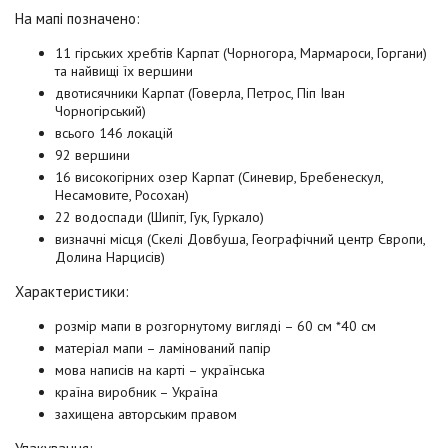
На мапі позначено:
11 гірських хребтів Карпат (Чорногора, Мармароси, Горгани)
та найвищі їх вершини
двотисячники Карпат (Говерла, Петрос, Піп Іван
Чорногірський)
всього 146 локацій
92 вершини
16 високогірних озер Карпат (Синевир, Бребенескул,
Несамовите, Росохан)
22 водоспади (Шипіт, Гук, Гуркало)
визначні місця (Скелі Довбуша, Географічний центр Європи,
Долина Нарцисів)
Характеристики:
розмір мапи в розгорнутому вигляді – 60 см *40 см
матеріал мапи – ламінований папір
мова написів на карті – українська
країна виробник – Україна
захищена авторським правом