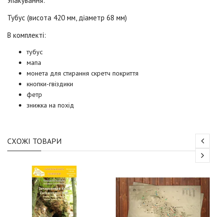
Упакування:
Тубус (висота 420 мм, діаметр 68 мм)
В комплекті:
тубус
мапа
монета для стирання скретч покриття
кнопки-гвіздики
фетр
знижка на похід
СХОЖІ ТОВАРИ