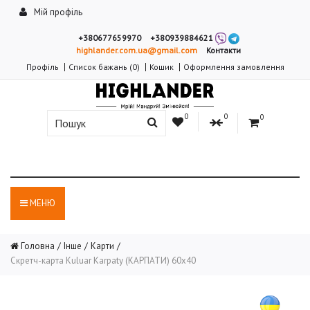
Мій профіль
+380677659970
+380939884621
highlander.com.ua@gmail.com
Контакти
Профіль
Список бажань (0)
Кошик
Оформлення замовлення
0
0
0
МЕНЮ
Головна
Інше
Карти
Скретч-карта Kuluar Karpaty (КАРПАТИ) 60х40