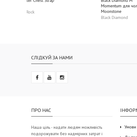
Black Diamond M
Black D
Momentum для чоловіків
Moment
Moonstone
Kingfish
Black Diamond
Black D
СЛІДКУЙ ЗА НАМИ
ПРО НАС
ІНФОР
Умови
Наша ціль - надати людям можливість
подорожувати без надмірних затрат і