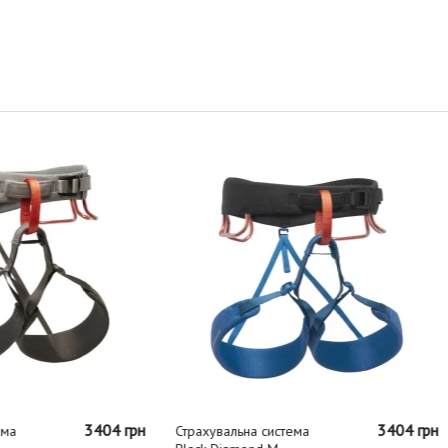
Система страхувальна
жіноча Black Diamond W
Solution для жінок Octane
Black Diamond
3404 грн
альна система