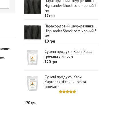
Паракордовий шнур-резинка
Highlander Shock cord чорний 5
мм
17 грн
Паракордовий шнур-резинка
Highlander Shock cord чорний 3
мм
10 грн
оконну
Сушені продукти Харчі Каша
гречана з м’ясом
nex
120 грн
Сушені продукти Харчі
Картопля зі свининою та
овочами
120 грн