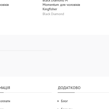
iamond M
um для чоловіків
er
iamond
МАЦІЯ
ДОДАТКОВО
 оплати
Блог