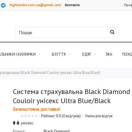
highlander.com.ua@gmail.com
Контакти
Проф
АЛЬНИКИ І КИЛИМКИ
ВЗУТТЯ
ОДЯГ
ЇЖА
ПОХІ
рахувальна Black Diamond Couloir унісекс Ultra Blue/Black
Система страхувальна Black Diamond
Couloir унісекс Ultra Blue/Black
Безкоштовна доставка!
Рейтинг: 0.0
(0 відгуків)
Написати відгук
унісекс
Бренд:
Black Diamond