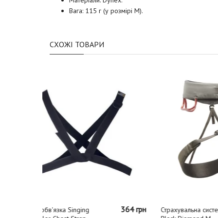
Вага: 115 г (у розмірі M).
СХОЖІ ТОВАРИ
364 грн
3404 грн
Страхувальна система
Страхув