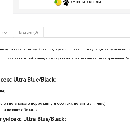
КУПИТИ В КРЕДИТ
тики
Відгуки (0)
інізму та скі-альпінізму. Вона поєднує в собі технологічну та дихаючу моновол
а пряжка на поясі забезпечує зручну посадку, а спеціальна точка кріплення Dy
секс Ultra Blue/Black:
на;
те ви не зможете переодягнути обв'язку, не знімаючи лижі);
в на ножних обхватах.
унісекс Ultra Blue/Black: