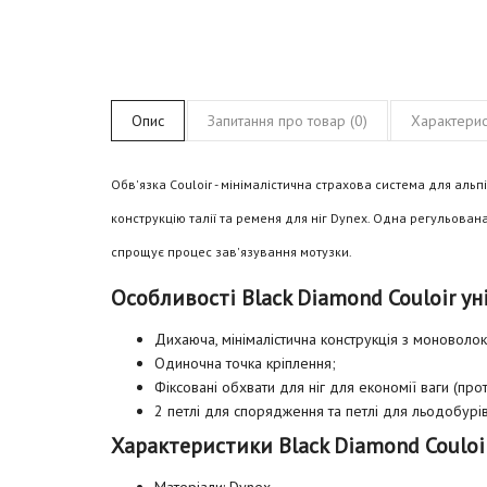
Опис
Запитання про товар (0)
Характерис
Обв'язка Couloir - мінімалістична страхова система для альп
конструкцію талії та ременя для ніг Dynex. Одна регульован
спрощує процес зав'язування мотузки.
Особливості Black Diamond Couloir уні
Дихаюча, мінімалістична конструкція з моноволок
Одиночна точка кріплення;
Фіксовані обхвати для ніг для економії ваги (про
2 петлі для спорядження та петлі для льодобурі
Характеристики Black Diamond Couloir 
Матеріали: Dynex.