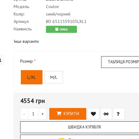
Модель:
Couloir
Колір:
синій/чорний
Артикул:
BD 6511559103LXL1
Наявність:
cклад
Інші варіанти:
Розмір
ТАБЛИЦЯ РОЗМІР
L/XL
M/L
4554 грн
-
+
КУПИТИ
ШВИДКА КУПІВЛЯ