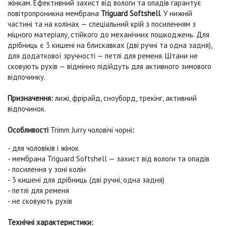
жінкам. Ефективний захист від вологи та опадів гарантує
повітропроникна мембрана
Triguard Softshell
. У нижній
частині та на колінах — спеціальний крій з посиленням з
міцного матеріалу, стійкого до механічних пошкоджень. Для
дрібниць є 3 кишені на блискавках (дві ручні та одна задня),
для додаткової зручності — петлі для ременя. Штани не
сковують рухів — відмінно підійдуть для активного зимового
відпочинку.
Призначення:
лижі, фрірайд, сноуборд, трекінг, активний
відпочинок.
Особливості
Trimm Jurry чоловічі чорні
:
- для чоловіків і жінок
- мембрана Triguard Softshell — захист від вологи та опадів
- посилення у зоні колін
- 3 кишені для дрібниць (дві ручні, одна задня)
- петлі для ременя
- не сковують рухів
Технічні характеристики: