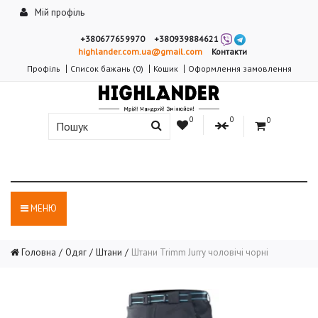
Мій профіль
+380677659970
+380939884621
highlander.com.ua@gmail.com
Контакти
Профіль
Список бажань (0)
Кошик
Оформлення замовлення
0
0
0
МЕНЮ
Головна
Одяг
Штани
Штани Trimm Jurry чоловічі чорні