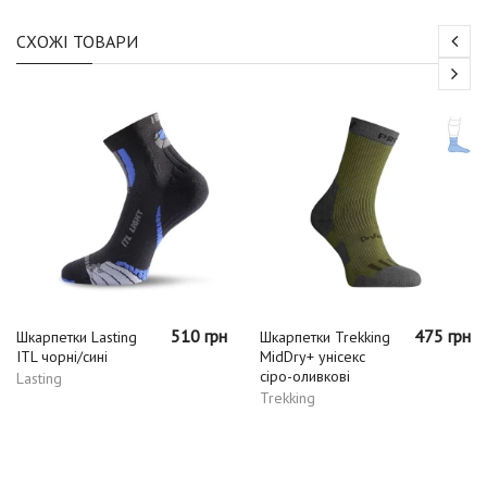
СХОЖІ ТОВАРИ
510 грн
475 грн
Шкарпетки Lasting
Шкарпетки Trekking
ITL чорні/сині
MidDry+ унісекс
сіро-оливкові
Lasting
Trekking