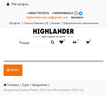
Мій профіль
+380677659970
+380939884621
highlander.com.ua@gmail.com
Контакти
Профіль
Список бажань (0)
Кошик
Оформлення замовлення
0
0
0
МЕНЮ
Головна
Одяг
Шкарпетки
Шкарпетки Salewa Pedroc AM Crew Mns чоловічі 0641 сірі