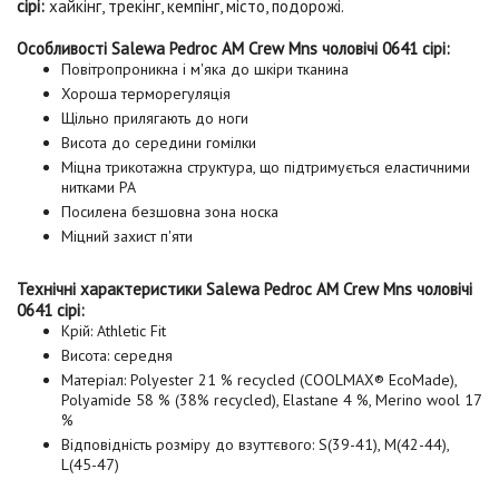
сірі:
хайкінг, трекінг, кемпінг, місто, подорожі.
Особливості Salewa Pedroc AM Crew Mns чоловічі 0641 сірі:
Повітропроникна і м'яка до шкіри тканина
Хороша терморегуляція
Щільно прилягають до ноги
Висота до середини гомілки
Міцна трикотажна структура, що підтримується еластичними
нитками PA
Посилена безшовна зона носка
Міцний захист п'яти
Технічні характеристики Salewa Pedroc AM Crew Mns чоловічі
0641 сірі:
Крій: Athletic Fit
Висота: середня
Матеріал: Polyester 21 % recycled (COOLMAX® EcoMade),
Polyamide 58 % (38% recycled), Elastane 4 %, Merino wool 17
%
Відповідність розміру до взуттєвого: S(39-41), M(42-44),
L(45-47)