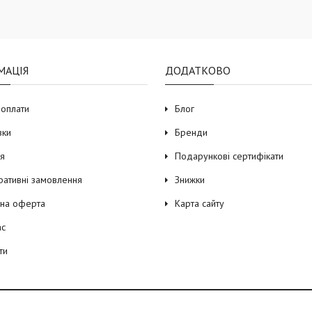
МАЦІЯ
ДОДАТКОВО
 оплати
Блог
вки
Бренди
ія
Подарункові сертифікати
ративні замовлення
Знижки
чна оферта
Карта сайту
ас
ти