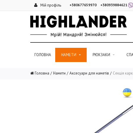
Мій профіль
+380677659970
+380939884621
ГОЛОВНА
НАМЕТИ
РЮКЗАКИ
СП
Головна
Намети
Аксесуари для наметів
Секція карк