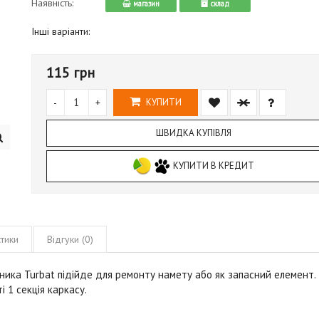
Наявність:
магазин
cклад
Інші варіанти:
115 грн
-
+
КУПИТИ
ШВИДКА КУПІВЛЯ
КУПИТИ В КРЕДИТ
тики
Відгуки (0)
бника
Turbat
підійде для ремонту намету або як запасний елемент.
 1 секція каркасу.