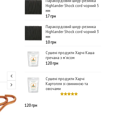
Паракордовий шнур-резинка
Highlander Shock cord чорний 5
мм
17 грн
Паракордовий шнур-резинка
Highlander Shock cord чорний 3
мм
10 грн
Сушені продукти Харчі Каша
гречана з м’ясом
120 грн
Сушені продукти Харчі
Картопля зі свининою та
овочами
120 грн
1800 грн
Футпринт Kelty Footprint
Просочення
Grand Mesa 4 темно-
Storm Tent
зелений
Proofer (S
Kelty
Storm