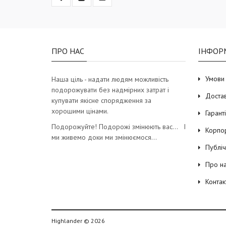
ПРО НАС
ІНФОР
Умови
Наша ціль - надати людям можливість
подорожувати без надмірних затрат і
Доста
купувати якісне спорядження за
хорошими цінами.
Гарант
Подорожуйте! Подорожі змінюють вас… І
Корпо
ми живемо доки ми змінюємося…
Публі
Про н
Контак
Highlander © 2026