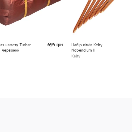
695 грн
ля намету Turbat
Набір кілків Kelty
3 червоний
Nobendium II
Kelty