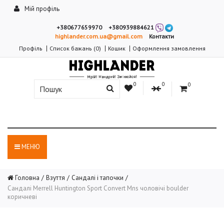
Мій профіль
+380677659970
+380939884621
highlander.com.ua@gmail.com
Контакти
Профіль
Список бажань (0)
Кошик
Оформлення замовлення
0
0
0
МЕНЮ
Головна
Взуття
Сандалі і тапочки
Сандалі Merrell Huntington Sport Convert Mns чоловічі boulder
коричневі