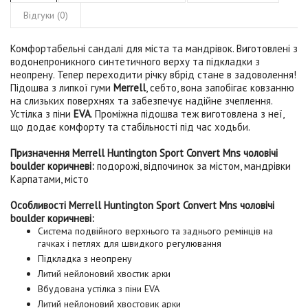
Відгуки (0)
Комфортабельні сандалі для міста та мандрівок. Виготовлені з
водонепроникного синтетичного верху та підкладки з
неопрену. Тепер переходити річку вбрід стане в задоволення!
Підошва з липкої гуми
Merrell
, себто, вона запобігає ковзанню
на слизьких поверхнях та забезпечує надійне зчеплення.
Устілка з піни
EVA
. Проміжна підошва теж виготовлена з неї,
що додає комфорту та стабільності під час ходьби.
Призначення Merrell Huntington Sport Convert Mns чоловічі
boulder коричневі:
подорожі, відпочинок за містом, мандрівки
Карпатами, місто
Особливості Merrell Huntington Sport Convert Mns чоловічі
boulder коричневі:
Система подвійного верхнього та заднього ремінців на
гачках і петлях для швидкого регулювання
Підкладка з неопрену
Литий нейлоновий хвостик арки
Вбудована устілка з піни EVA
Литий нейлоновий хвостовик арки