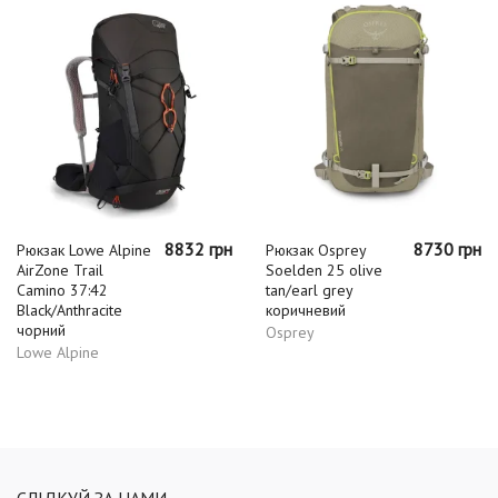
8832 грн
8730 грн
Рюкзак Lowe Alpine
Рюкзак Osprey
AirZone Trail
Soelden 25 olive
Camino 37:42
tan/earl grey
Black/Anthracite
коричневий
чорний
Osprey
Lowe Alpine
СЛІДКУЙ ЗА НАМИ