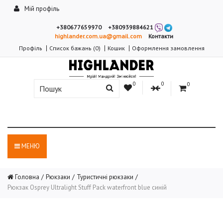
Мій профіль
+380677659970
+380939884621
highlander.com.ua@gmail.com
Контакти
Профіль
Список бажань (0)
Кошик
Оформлення замовлення
0
0
0
МЕНЮ
Головна
Рюкзаки
Туристичні рюкзаки
Рюкзак Osprey Ultralight Stuff Pack waterfront blue синій