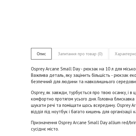
Опис
Запитання про товар (0)
Характерис
Osprey Arcane Small Day
- рюкзак на 10 л для місько
Важлива деталь, яку зацінить більшість - рюкзак ек
безпечний для людини та навколишнього середовищ
Osprey, як завжди, турбується про твою осанку, і в 
комфортно протягом усього дня. Головна блискавка 
шукати речі та поміщати щось всередину.
Osprey Ar
відділ під ноутбук і багато кишень для організації к
Призначення Osprey Arcane Small Day allium red/bri
сусіднє місто.