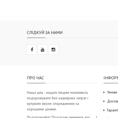
СЛІДКУЙ ЗА НАМИ
ПРО НАС
ІНФОР
Умови
Наша ціль - надати людям можливість
подорожувати без надмірних затрат і
Доста
купувати якісне спорядження за
хорошими цінами.
Гарант
Подорожуйте! Подорожі змінюють вас… І