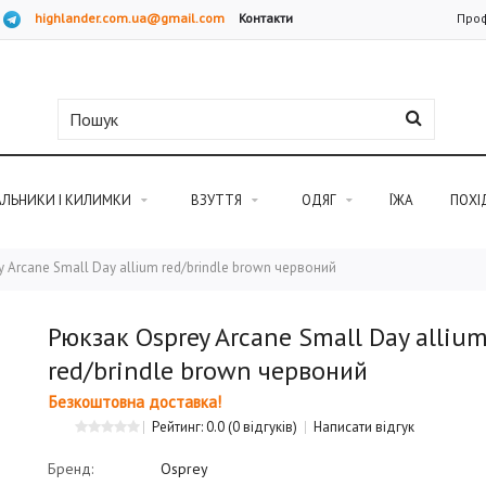
highlander.com.ua@gmail.com
Контакти
Проф
АЛЬНИКИ І КИЛИМКИ
ВЗУТТЯ
ОДЯГ
ЇЖА
ПОХІ
 Arcane Small Day allium red/brindle brown червоний
Рюкзак Osprey Arcane Small Day alliu
red/brindle brown червоний
Безкоштовна доставка!
Рейтинг: 0.0
(0 відгуків)
Написати відгук
Бренд:
Osprey