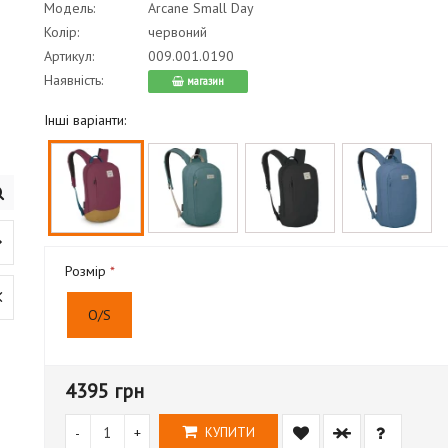
Модель:
Arcane Small Day
Колір:
червоний
Артикул:
009.001.0190
Наявність:
магазин
Інші варіанти:
Розмір
O/S
4395 грн
-
+
КУПИТИ