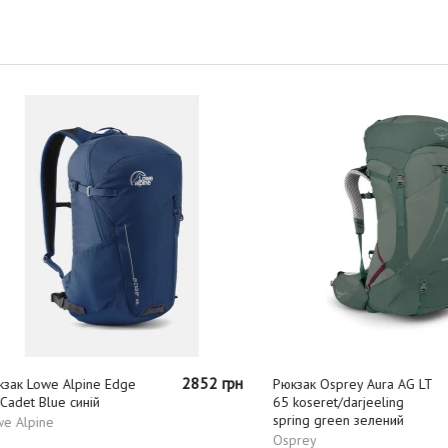
2852 грн
1
Lowe Alpine Edge
Рюкзак Osprey Aura AG LT
 Blue синій
65 koseret/darjeeling
spring green зелений
pine
Osprey