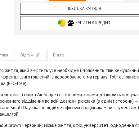
ШВИДКА КУПІВЛЯ
КУПИТИ В КРЕДИТ
тики
Відгуки (0)
Відео
го життя, який вмістить усе необхідне і доповнить твій кежуальний
о-френдлі, виготовлений із переробленого матеріалу. Тобто, повніс
а (PFC-free).
цій моделі - спинка
Air Scape
із спіненими зонами дозволить відчува
основного відділення по всій довжині рюкзака (з однієї сторони) —
cane Small Day
класно підійде офісним працівникам чи студентам, 
анцелярії.
ndle brown червоний:
міське життя, офіс, університет, одноденна п