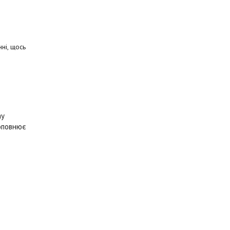
ні, щось
і
ay
доповнює