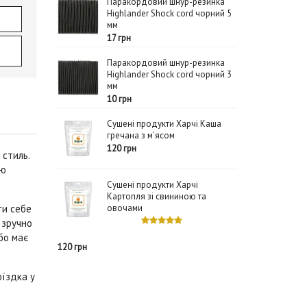
Паракордовий шнур-резинка
Highlander Shock cord чорний 5
мм
17 грн
Паракордовий шнур-резинка
Highlander Shock cord чорний 3
мм
10 грн
Сушені продукти Харчі Каша
гречана з м’ясом
120 грн
 стиль.
тю
Сушені продукти Харчі
Картопля зі свининою та
ти себе
овочами
 зручно
бо має
120 грн
оїздка у