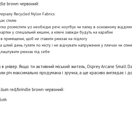
ndle brown червоний:
еріалу Recycled Nylon Fabrics
дає стилю
ко розмістити усі необхідні речі: ноутбук чи папку в основному відділен
 картки у спеціальній кишені, а ключі завжди будуть на карабіні
 в приміщенні, щоб не ставити рюкзак на підлогу
а цілий день гуляти по місту і не відчувати напруження у плечах чи спин
длаштувати рюкзак під себе
в універ. Якщо ти активний міський житель,
Osprey Arcane Small D
ли річ максимально продумана і зручна, а ще красиво виглядає і 
lium red/brindle brown червоний:
loth