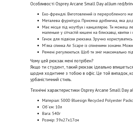
Особливості Osprey Arcane Small Day allium red/bri
Еко-френдлі. Виготовлений із переробленого мат
Металева фурнітура. Приємна дрібничка, яка до
Має місце під ноутбук і канцелярію. Ти можеш лег
маленьке у сітчастій кишені на блискавці, квитки і
Гачок для підвіски рюкзака. Зручно користуватись
М’яка спинка Air Scape із спіненими зонами. Можн
Ремені регулюються. Щоб ти зміг максимально пі
Чому цей рюкзак мені потрібен?
Якщо ти студент, такий рюкзак ідеально впишеться 
щодня ходитиме з тобою в офіс. Це той випадок, ко
урбаністичний стиль.
Технічні характеристики Osprey Arcane Small Day al
Матеріал: 500D Bluesign Recycled Polyester Packc
Об`єм: 10л
Вага: 540г
Розмір: 39х27х17см