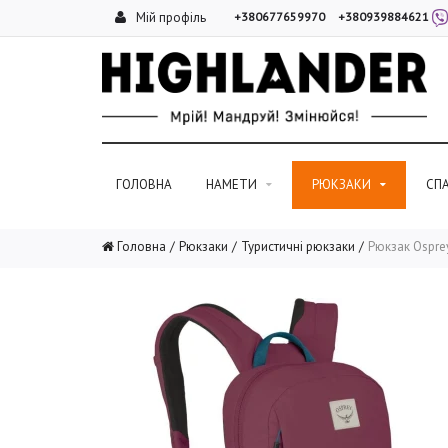
Мій профіль
+380677659970
+380939884621
ГОЛОВНА
НАМЕТИ
РЮКЗАКИ
СП
Головна
Рюкзаки
Туристичні рюкзаки
Рюкзак Osprey