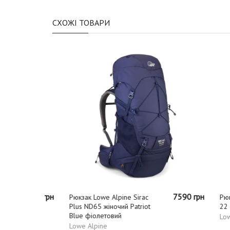
СХОЖІ ТОВАРИ
5460 грн
7590 грн
Рюкзак Lowe Alpine Sirac
Рюкзак 
Plus ND65 жіночий Patriot
22 Cadet
Blue фіолетовий
Lowe Al
Lowe Alpine