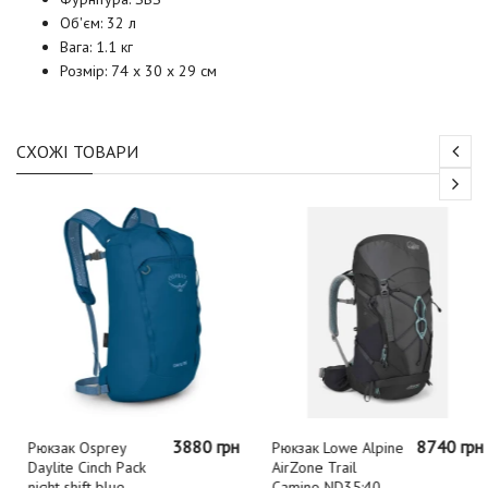
Об'єм: 32 л
Вага: 1.1 кг
Розмір: 74 x 30 x 29 см
СХОЖІ ТОВАРИ
3880 грн
8740 грн
Рюкзак Osprey
Рюкзак Lowe Alpine
Daylite Cinch Pack
AirZone Trail
night shift blue
Camino ND35:40