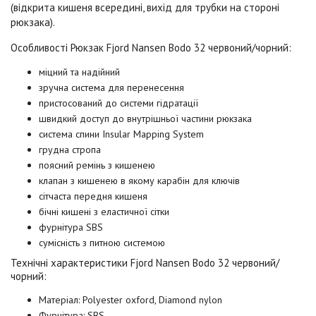
(відкрита кишеня всередині, вихід для трубки на стороні
рюкзака).
Особливості Рюкзак
Fjord Nansen Bodo 32 червоний/чорний:
міцний та надійний
зручна система для перенесення
пристосований до системи гідратації
швидкий доступ до внутрішньої частини рюкзака
система спини Insular Mapping System
грудна стропа
поясний ремінь з кишенею
клапан з кишенею в якому карабін для ключів
сітчаста передня кишеня
бічні кишені з еластичної сітки
фурнітура SBS
сумісність з питною системою
Технічні характеристики
Fjord Nansen Bodo 32 червоний/
чорний:
Матеріал: Polyester oxford, Diamond nylon
Фурнітура: SBS