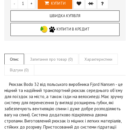
-
+
КУПИТИ
ШВИДКА КУПІВЛЯ
КУПИТИ В КРЕДИТ
Опис
Запитання про товар (0)
Характеристики
Відгуки (0)
Рюкзак
Bodo 32
від польського виробника
Fjord Nansen
- це
міцний та надійний транспортний рюкзак середнього об'єму
для поїздок за місто, а також їзди на велосипеді. Має зручну
систему для перенесення (у вигляді розширень губки, які
забезпечують вентиляцію спини і дуже добре розподіляють
вагу на спині). Система додатково підкріплена двома
стропами. Виготовлений рюкзак із міцних і легких матеріалів,
стійких до розриву. Пристосований до системи гідратації