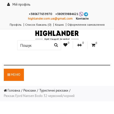
Мій профіль
+380677659970
+380939884621
highlander.com.ua@gmail.com
Контакти
Профіль
Список бажань (0)
Кошик
Оформлення замовлення
0
0
0
МЕНЮ
Головна
Рюкзаки
Туристичні рюкзаки
Рюкзак Fjord Nansen Bodo 32 червоний/чорний