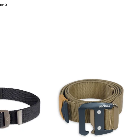
евий
:
Ремінь Tatonka Stretch Belt
38 mm Stone Grey Olive
TATONKA