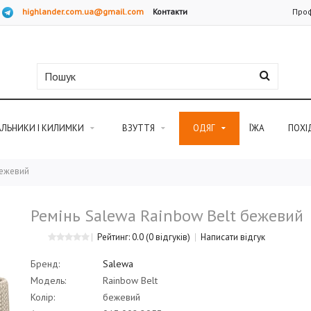
highlander.com.ua@gmail.com
Контакти
Проф
АЛЬНИКИ І КИЛИМКИ
ВЗУТТЯ
ОДЯГ
ЇЖА
ПОХІ
бежевий
Ремінь Salewa Rainbow Belt бежевий
Рейтинг: 0.0
(0 відгуків)
Написати відгук
Бренд:
Salewa
Модель:
Rainbow Belt
Колір:
бежевий