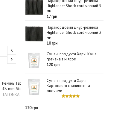
Паракордовий шнур-резинка
Highlander Shock cord чорний 5
мм
17 грн
Паракордовий шнур-резинка
Highlander Shock cord чорний 3
мм
10 грн
Сушені продукти Харчі Каша
гречана з м’ясом
120 грн
-40%
Сушені продукти Харчі
962 грн
2548 грн
Ремінь Tatonka Quick
Пояс Tato
Картопля зі свининою та
Release Stretch Belt 38mm
1529 грн
38мм BC S
овочами
Azure блакитний
TATONKA
TATONKA
120 грн