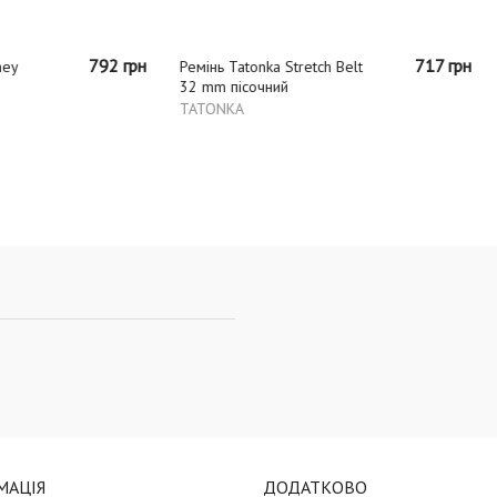
717 грн
Tatonka Stretch Belt
пісочний
KA
МАЦІЯ
ДОДАТКОВО