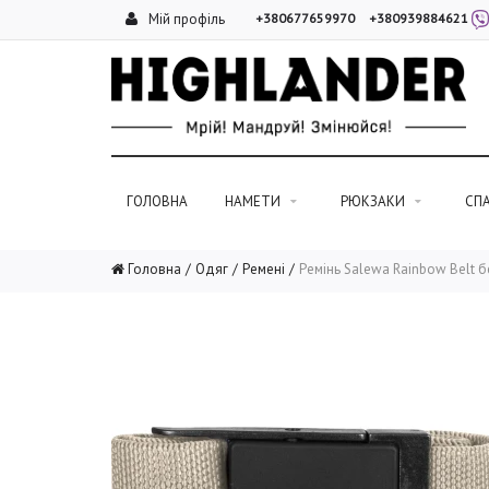
Мій профіль
+380677659970
+380939884621
ГОЛОВНА
НАМЕТИ
РЮКЗАКИ
СП
Головна
Одяг
Ремені
Ремінь Salewa Rainbow Belt 