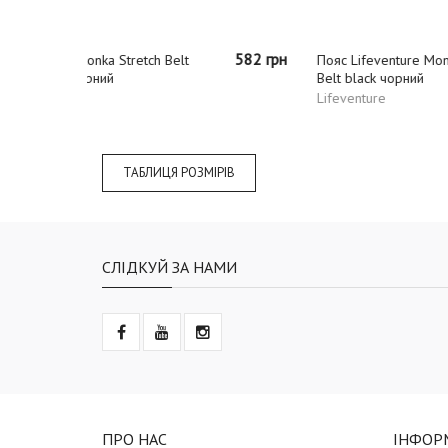
582 грн
792 грн
Пояс Lifeventure Money
Ремінь 
Belt black чорний
32 mm 
Lifeventure
TATON
ТАБЛИЦЯ РОЗМІРІВ
СЛІДКУЙ ЗА НАМИ
ПРО НАС
ІНФОР