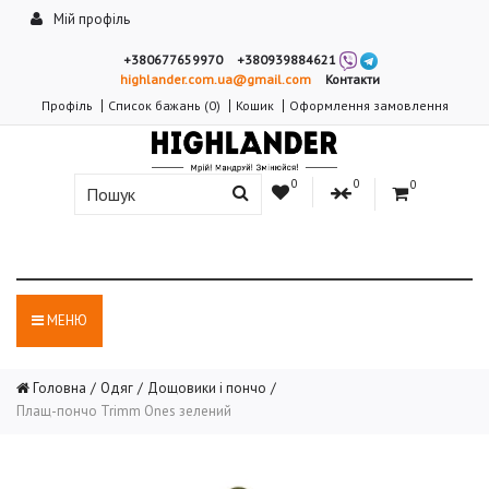
Мій профіль
+380677659970
+380939884621
highlander.com.ua@gmail.com
Контакти
Профіль
Список бажань (0)
Кошик
Оформлення замовлення
0
0
0
МЕНЮ
Головна
Одяг
Дощовики і пончо
Плащ-пончо Trimm Ones зелений