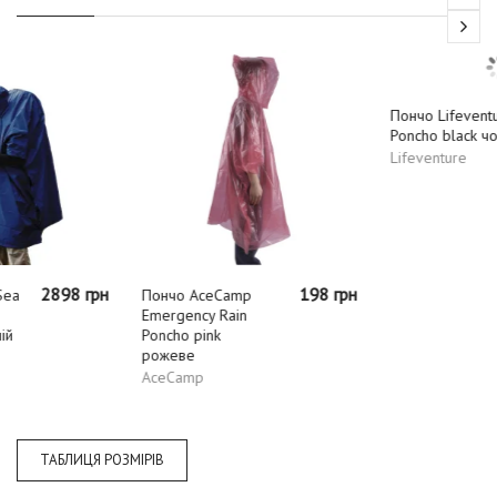
н
198 грн
3520 гр
Пончо AceCamp
Пончо Lifeventure
Emergency Rain
Poncho black чорне
Poncho pink
Lifeventure
рожеве
AceCamp
ТАБЛИЦЯ РОЗМІРІВ