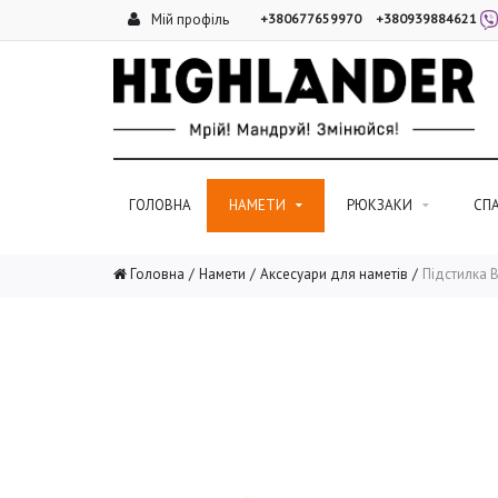
Мій профіль
+380677659970
+380939884621
ГОЛОВНА
НАМЕТИ
РЮКЗАКИ
СП
Головна
Намети
Аксесуари для наметів
Підстилка Bi