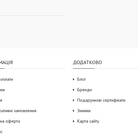
МАЦІЯ
ДОДАТКОВО
 оплати
Блог
вки
Бренди
ія
Подарункові сертифікати
ративні замовлення
Знижки
чна оферта
Карта сайту
ас