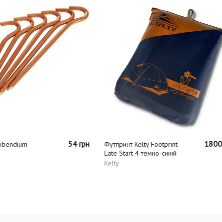
Просочення для наметів
Storm Tent & Gear
Proofer (Spray On) 225ml
Storm
1800 грн
нт Kelty Footprint
tart 4 темно-синій