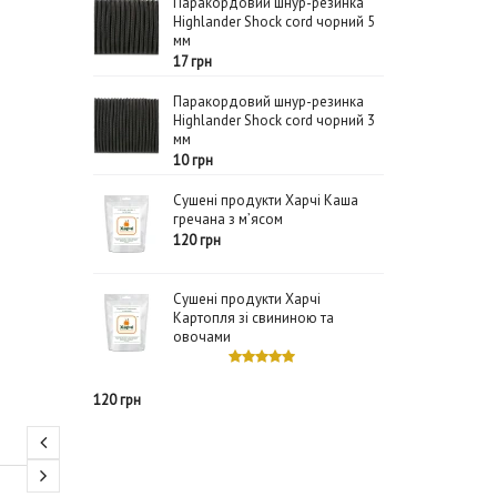
Паракордовий шнур-резинка
Highlander Shock cord чорний 5
мм
17 грн
Паракордовий шнур-резинка
Highlander Shock cord чорний 3
мм
10 грн
Сушені продукти Харчі Каша
гречана з м’ясом
120 грн
Сушені продукти Харчі
Картопля зі свининою та
овочами
120 грн