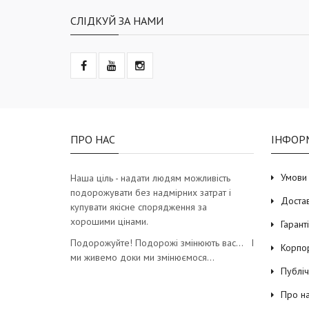
СЛІДКУЙ ЗА НАМИ
ПРО НАС
ІНФОР
Умови
Наша ціль - надати людям можливість
подорожувати без надмірних затрат і
Доста
купувати якісне спорядження за
хорошими цінами.
Гарант
Подорожуйте! Подорожі змінюють вас… І
Корпо
ми живемо доки ми змінюємося…
Публі
Про н