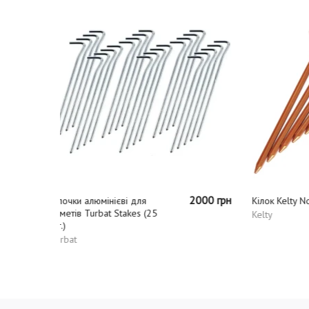
2000 грн
54 грн
Кілок Kelty Nobendium
Футпри
Late S
Kelty
Kelty