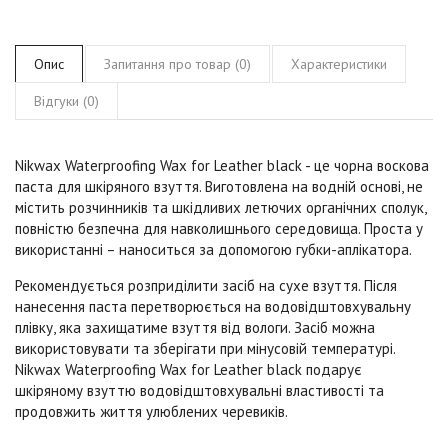
Опис
Запитання про товар (0)
Характеристики
Відгуки (0)
Nikwax Waterproofing Wax for Leather black
- це чорна воскова
паста для шкіряного взуття. Виготовлена на водній основі, не
містить розчинників та шкідливих летючих органічних сполук,
повністю безпечна для навколишнього середовища. Проста у
використанні – наноситься за допомогою губки-аплікатора.
Рекомендується розприділити засіб на сухе взуття. Після
нанесення паста перетворюється на водовідштовхувальну
плівку, яка захищатиме взуття від вологи. Засіб можна
використовувати та зберігати при мінусовій температурі.
Nikwax Waterproofing Wax for Leather black
подарує
шкіряному взуттю водовідштовхувальні властивості та
продовжить життя улюблених черевиків.