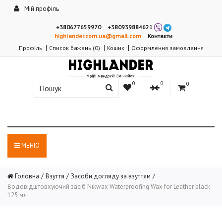
Мій профіль
+380677659970
+380939884621
highlander.com.ua@gmail.com
Контакти
Профіль
Список бажань (0)
Кошик
Оформлення замовлення
0
0
0
МЕНЮ
Головна
Взуття
Засоби догляду за взуттям
Водовідштовхуючий засіб Nikwax Waterproofing Wax for Leather black
125 мл