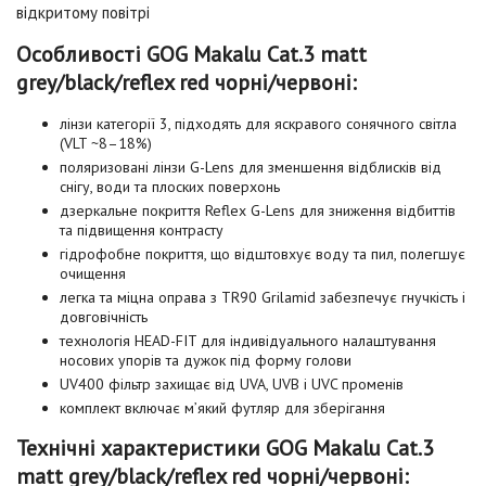
відкритому повітрі
Особливості GOG Makalu Cat.3 matt
grey/black/reflex red чорні/червоні:
лінзи категорії 3, підходять для яскравого сонячного світла
(VLT ~8–18%)
поляризовані лінзи G-Lens для зменшення відблисків від
снігу, води та плоских поверхонь
дзеркальне покриття Reflex G-Lens для зниження відбиттів
та підвищення контрасту
гідрофобне покриття, що відштовхує воду та пил, полегшує
очищення
легка та міцна оправа з TR90 Grilamid забезпечує гнучкість і
довговічність
технологія HEAD-FIT для індивідуального налаштування
носових упорів та дужок під форму голови
UV400 фільтр захищає від UVA, UVB і UVC променів
комплект включає м’який футляр для зберігання
Технічні характеристики GOG Makalu Cat.3
matt grey/black/reflex red чорні/червоні: