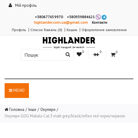
Мій профіль
+380677659970
+380939884621
highlander.com.ua@gmail.com
Контакти
Профіль
Список бажань (0)
Кошик
Оформлення замовлення
0
0
0
МЕНЮ
Головна
Інше
Окуляри
Окуляри GOG Makalu Cat.3 matt grey/black/reflex red чорні/червоні