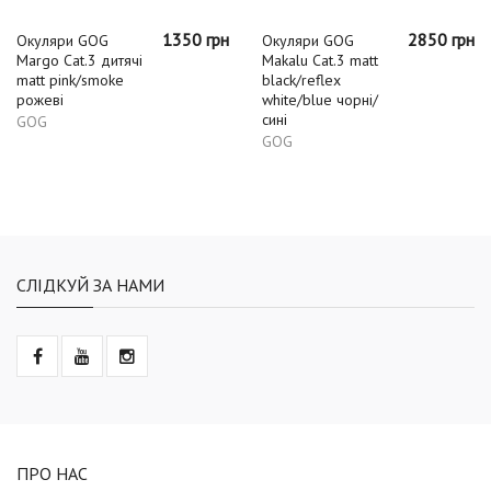
1350 грн
2850 грн
Окуляри GOG
Окуляри GOG
Margo Cat.3 дитячі
Makalu Cat.3 matt
matt pink/smoke
black/reflex
рожеві
white/blue чорні/
сині
GOG
GOG
СЛІДКУЙ ЗА НАМИ
ПРО НАС