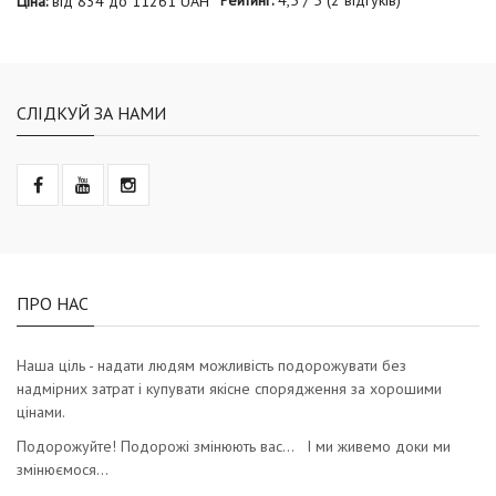
Ціна:
від
834
до
11261
UAH
СЛІДКУЙ ЗА НАМИ
ПРО НАС
Наша ціль - надати людям можливість подорожувати без
надмірних затрат і купувати якісне спорядження за хорошими
цінами.
Подорожуйте! Подорожі змінюють вас… І ми живемо доки ми
змінюємося…