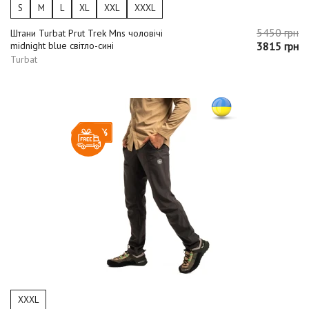
S
M
L
XL
XXL
XXXL
5450 грн
Штани Turbat Prut Trek Mns чоловічі
midnight blue світло-сині
3815 грн
Turbat
-20%
XXXL