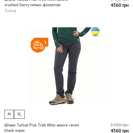
crushed berry темно-фіолетові
4360 грн
Turbat
-20%
M
XL
5450 грн
Штани Turbat Prut Trek Wmn жіночі raven
black чорні
4360 грн