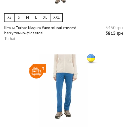
XS
S
M
L
XL
XXL
5450 грн
Штани Turbat Magura Wmn жіночі crushed
berry темно-фіолетові
3815 грн
Turbat
-30%