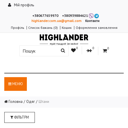
Мій профіль
+380677659970
+380939884621
highlander.com.ua@gmail.com
Контакти
Профіль
Список бажань (0)
Кошик
Оформлення замовлення
0
0
0
МЕНЮ
Головна
Одяг
Штани
ФІЛЬТРИ