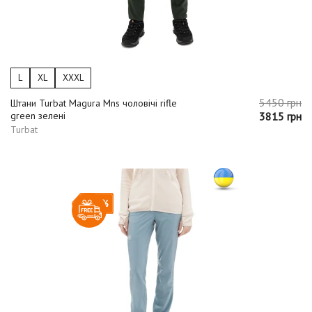
L
XL
XXXL
5450 грн
Штани Turbat Magura Mns чоловічі rifle
green зелені
3815 грн
Turbat
-30%