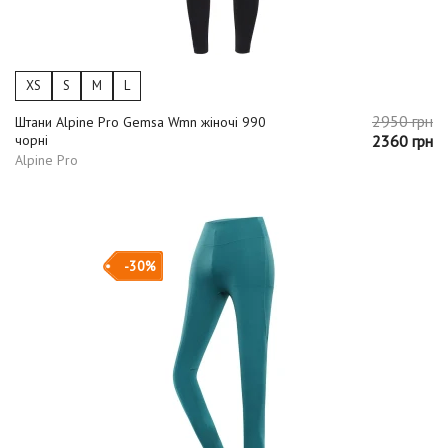
XS
S
M
L
2950 грн
Штани Alpine Pro Gemsa Wmn жіночі 990
чорні
2360 грн
Alpine Pro
-30%