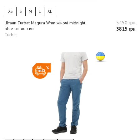
XS
S
M
L
XL
5450 грн
Штани Turbat Magura Wmn жіночі midnight
blue світло-сині
3815 грн
Turbat
-30%