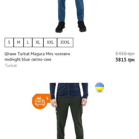
S
M
L
XL
XXL
XXXL
5450 грн
Штани Turbat Magura Mns чоловічі
midnight blue світло-сині
3815 грн
Turbat
-30%