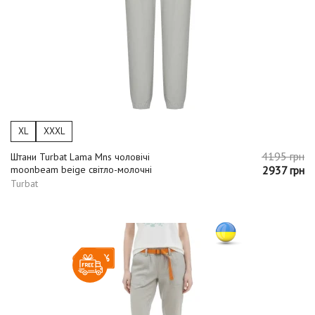
XL
XXXL
4195 грн
Штани Turbat Lama Mns чоловічі
moonbeam beige світло-молочні
2937 грн
Turbat
-20%