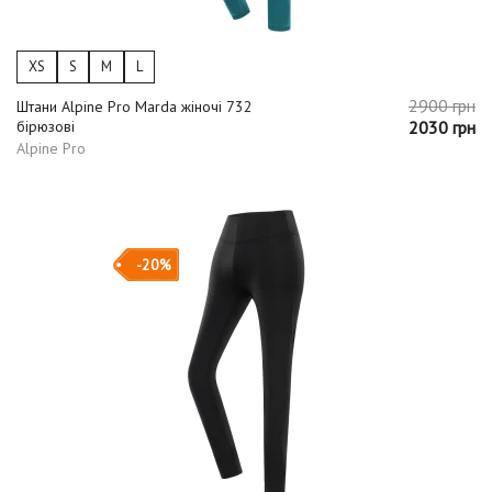
XS
S
M
L
2900 грн
Штани Alpine Pro Marda жіночі 732
бірюзові
2030 грн
Alpine Pro
-20%