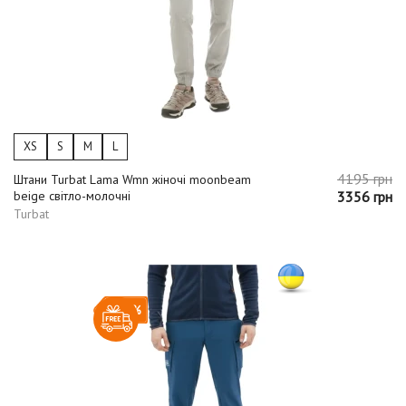
XS
S
M
L
4195 грн
Штани Turbat Lama Wmn жіночі moonbeam
beige світло-молочні
3356 грн
Turbat
-30%