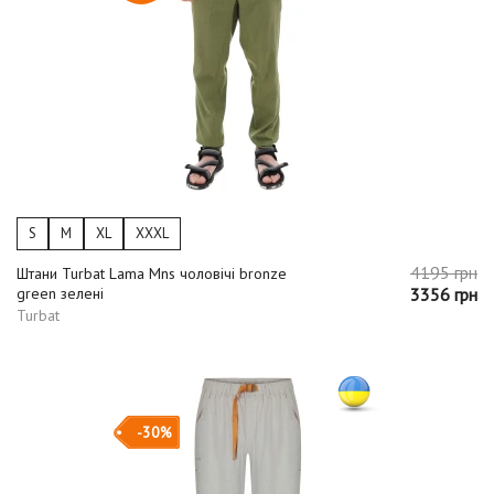
S
M
XL
XXXL
4195 грн
Штани Turbat Lama Mns чоловічі bronze
green зелені
3356 грн
Turbat
-30%