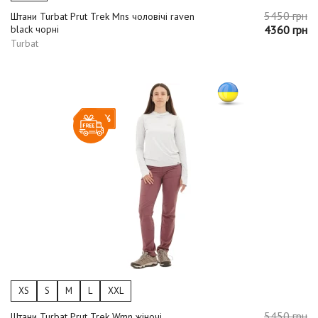
5450 грн
Штани Turbat Prut Trek Mns чоловічі raven
black чорні
4360 грн
Turbat
-20%
XS
S
M
L
XXL
5450 грн
Штани Turbat Prut Trek Wmn жіночі