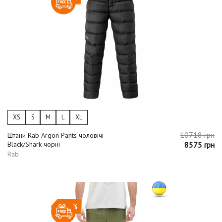
XS
S
M
L
XL
10718 грн
Штани Rab Argon Pants чоловічі
Black/Shark чорні
8575 грн
Rab
-20%